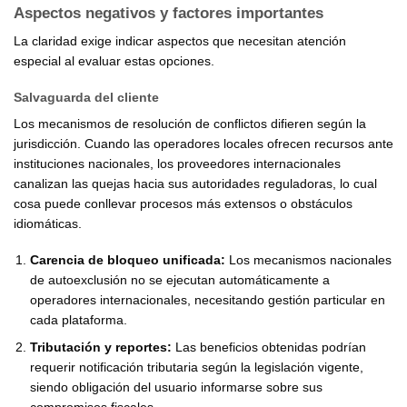
Aspectos negativos y factores importantes
La claridad exige indicar aspectos que necesitan atención
especial al evaluar estas opciones.
Salvaguarda del cliente
Los mecanismos de resolución de conflictos difieren según la
jurisdicción. Cuando las operadores locales ofrecen recursos ante
instituciones nacionales, los proveedores internacionales
canalizan las quejas hacia sus autoridades reguladoras, lo cual
cosa puede conllevar procesos más extensos o obstáculos
idiomáticas.
Carencia de bloqueo unificada:
Los mecanismos nacionales
de autoexclusión no se ejecutan automáticamente a
operadores internacionales, necesitando gestión particular en
cada plataforma.
Tributación y reportes:
Las beneficios obtenidas podrían
requerir notificación tributaria según la legislación vigente,
siendo obligación del usuario informarse sobre sus