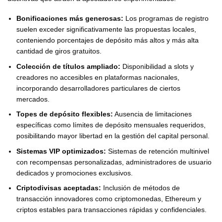
Bonificaciones más generosas:
Los programas de registro
suelen exceder significativamente las propuestas locales,
conteniendo porcentajes de depósito más altos y más alta
cantidad de giros gratuitos.
Colección de títulos ampliado:
Disponibilidad a slots y
creadores no accesibles en plataformas nacionales,
incorporando desarrolladores particulares de ciertos
mercados.
Topes de depósito flexibles:
Ausencia de limitaciones
específicas como límites de depósito mensuales requeridos,
posibilitando mayor libertad en la gestión del capital personal.
Sistemas VIP optimizados:
Sistemas de retención multinivel
con recompensas personalizadas, administradores de usuario
dedicados y promociones exclusivos.
Criptodivisas aceptadas:
Inclusión de métodos de
transacción innovadores como criptomonedas, Ethereum y
criptos estables para transacciones rápidas y confidenciales.