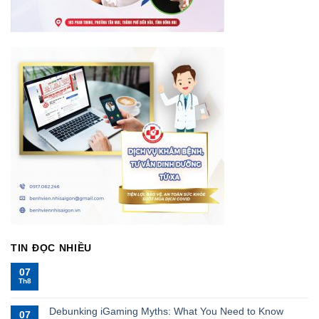
TIN ĐỌC NHIỀU
07
Th8
Debunking iGaming Myths: What You Need to Know
07