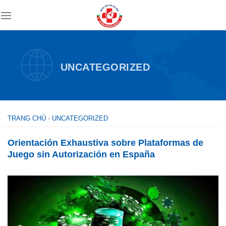
Skip
to
content
UNCATEGORIZED
TRANG CHỦ
-
UNCATEGORIZED
Orientación Exhaustiva sobre Plataformas de
Juego sin Autorización en España