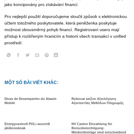
jako koncipovány pro získávání financí.
Pro nejlepší použití doporučujeme sloučit způsob s elektronickou
účtem totožného poskytovatele, která peněženka poskytuje
možnost obousměrný pohyb financí. Registrovaní users mají
přístup k rozšířeným hranicím a historii všech transakcí v unified
prostředí.
MỘT SỐ BÀI VIẾT KHÁC:
Dicas de Desempenho do Alawin
Robocat καζίνο Αξιολόγηση
Mobile
Αξιοπιστίας Μεθόδων Πληρωμής
Energycasino6 POLi ausztrál
NV Casino Einzahlung für
játékosoknak
Bonusberechtigung:
Mindestbeträge sind entscheidend