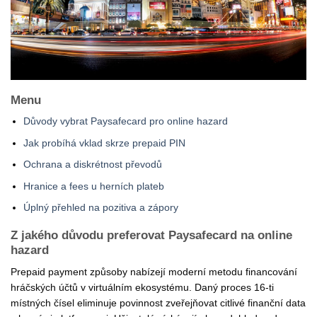
Menu
Důvody vybrat Paysafecard pro online hazard
Jak probíhá vklad skrze prepaid PIN
Ochrana a diskrétnost převodů
Hranice a fees u herních plateb
Úplný přehled na pozitiva a zápory
Z jakého důvodu preferovat Paysafecard na online
hazard
Prepaid payment způsoby nabízejí moderní metodu financování
hráčských účtů v virtuálním ekosystému. Daný proces 16-ti
místných čísel eliminuje povinnost zveřejňovat citlivé finanční data