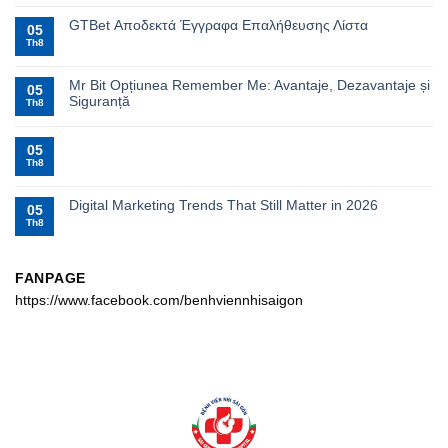
GTBet Αποδεκτά Έγγραφα Επαλήθευσης Λίστα
05
Th8
Mr Bit Opțiunea Remember Me: Avantaje, Dezavantaje și
05
Siguranță
Th8
05
Th8
Digital Marketing Trends That Still Matter in 2026
05
Th8
FANPAGE
https://www.facebook.com/benhviennhisaigon