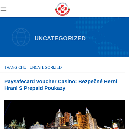
Skip
to
content
UNCATEGORIZED
TRANG CHỦ
-
UNCATEGORIZED
Paysafecard voucher Casino: Bezpečné Herní
Hraní S Prepaid Poukazy