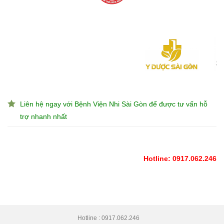
Liên hệ ngay với Bệnh Viện Nhi Sài Gòn để được tư vấn hỗ
trợ nhanh nhất
Hotline: 0917.062.246
Hotline : 0917.062.246