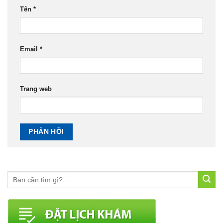
Tên
*
Email
*
Trang web