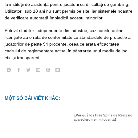
la instituții de asistență pentru jucătorii cu dificultăți de gambling.
Utilizatorii sub 18 ani nu sunt permis pe site, iar sistemele noastre
de verificare automată împiedică accesul minorilor.
Potrivit studiilor independente din industrie, cazinourile online
licențiate au o rată de conformitate cu standardele de protecție a
jucătorilor de peste 94 procente, ceea ce arată eficacitatea
cadrului de reglementare actual în păstrarea unui mediu de joc
etic și transparent.
MỘT SỐ BÀI VIẾT KHÁC:
¿Por qué los Free Spins de Realz no
aparecieron en mi cuenta?