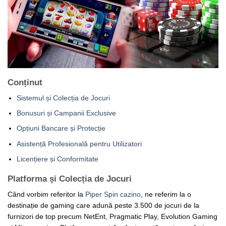
Conținut
Sistemul și Colecția de Jocuri
Bonusuri și Campanii Exclusive
Opțiuni Bancare și Protecție
Asistență Profesională pentru Utilizatori
Licențiere și Conformitate
Platforma și Colecția de Jocuri
Când vorbim referitor la
Piper Spin cazino
, ne referim la o
destinație de gaming care adună peste 3.500 de jocuri de la
furnizori de top precum NetEnt, Pragmatic Play, Evolution Gaming