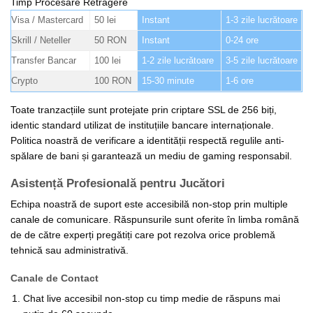
Timp Procesare Retragere
Visa / Mastercard
50 lei
Instant
1-3 zile lucrătoare
Skrill / Neteller
50 RON
Instant
0-24 ore
Transfer Bancar
100 lei
1-2 zile lucrătoare
3-5 zile lucrătoare
Crypto
100 RON
15-30 minute
1-6 ore
Toate tranzacțiile sunt protejate prin criptare SSL de 256 biți,
identic standard utilizat de instituțiile bancare internaționale.
Politica noastră de verificare a identității respectă regulile anti-
spălare de bani și garantează un mediu de gaming responsabil.
Asistență Profesională pentru Jucători
Echipa noastră de suport este accesibilă non-stop prin multiple
canale de comunicare. Răspunsurile sunt oferite în limba română
de de către experți pregătiți care pot rezolva orice problemă
tehnică sau administrativă.
Canale de Contact
Chat live accesibil non-stop cu timp medie de răspuns mai