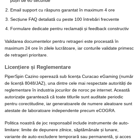
puțin de 60 secunde
Email support cu răspuns garantat în maximum 4 ore
Secțiune FAQ detaliată cu peste 100 întrebări frecvente
Formulare dedicate pentru reclamații și feedback constructiv
Validarea documentelor pentru retrageri este procesată în
maximum 24 ore în zilele lucrătoare, iar conturile validate primesc
de retrageri prioritare.
Licențiere și Reglementare
PiperSpin Cazino operează sub licența Curacao eGaming (număr
de licență 8048/JAZ), una dintre cele mai respectate autorități de
reglementare în industria jocurilor de noroc pe internet. Această
autorizație garantează că toate titlurile sunt auditate periodic
pentru corectitudine, iar generatoarele de numere aleatoare sunt
atestate de laboratoare independente precum eCOGRA.
Politica noastră de joc responsabil include instrumente de auto-
limitare: limite de depunere zilnice, săptămânale și lunare,
variante de auto-excludere temporară sau permanentă, și acces