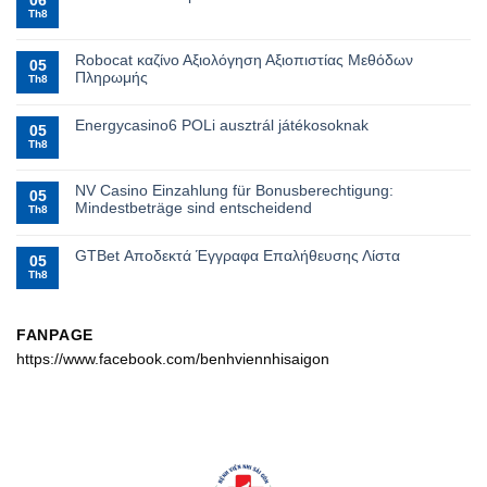
06
Th8
Robocat καζίνο Αξιολόγηση Αξιοπιστίας Μεθόδων
05
Πληρωμής
Th8
Energycasino6 POLi ausztrál játékosoknak
05
Th8
NV Casino Einzahlung für Bonusberechtigung:
05
Mindestbeträge sind entscheidend
Th8
GTBet Αποδεκτά Έγγραφα Επαλήθευσης Λίστα
05
Th8
FANPAGE
https://www.facebook.com/benhviennhisaigon