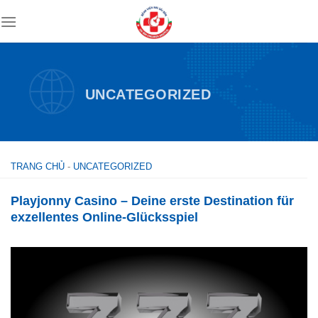
Skip
to
content
UNCATEGORIZED
TRANG CHỦ
-
UNCATEGORIZED
Playjonny Casino – Deine erste Destination für
exzellentes Online-Glücksspiel