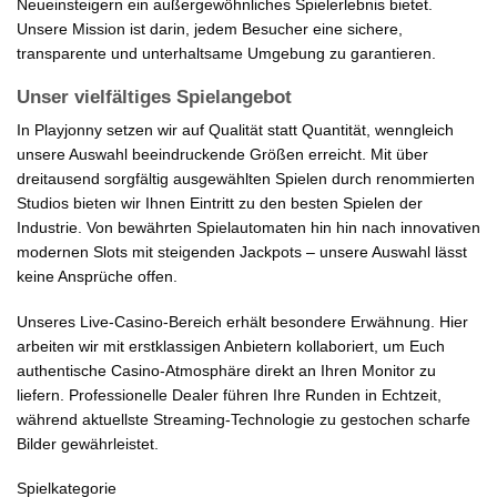
Neueinsteigern ein außergewöhnliches Spielerlebnis bietet.
Unsere Mission ist darin, jedem Besucher eine sichere,
transparente und unterhaltsame Umgebung zu garantieren.
Unser vielfältiges Spielangebot
In Playjonny setzen wir auf Qualität statt Quantität, wenngleich
unsere Auswahl beeindruckende Größen erreicht. Mit über
dreitausend sorgfältig ausgewählten Spielen durch renommierten
Studios bieten wir Ihnen Eintritt zu den besten Spielen der
Industrie. Von bewährten Spielautomaten hin hin nach innovativen
modernen Slots mit steigenden Jackpots – unsere Auswahl lässt
keine Ansprüche offen.
Unseres Live-Casino-Bereich erhält besondere Erwähnung. Hier
arbeiten wir mit erstklassigen Anbietern kollaboriert, um Euch
authentische Casino-Atmosphäre direkt an Ihren Monitor zu
liefern. Professionelle Dealer führen Ihre Runden in Echtzeit,
während aktuellste Streaming-Technologie zu gestochen scharfe
Bilder gewährleistet.
Spielkategorie