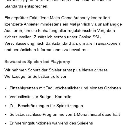
Standards entsprechen.
Ein geprüfter Fakt: Jene Malta Game Authority kontrolliert
lizenzierte Anbieter mindestens ein Mal jährlich via unabhängige
Auditoren, um die Einhaltung aller regulatorischen Vorgaben
sicherzustellen. Zusätzlich setzen unser Casino SSL-
Verschlüsselung nach Bankstandard an, um alle Transaktionen
und persönlichen Informationen zu bewahren.
Bewusstes Spielen bei Playjonny
Wir nehmen Schutz der Spieler ernst plus bieten diverse
Werkzeuge für Selbstkontrolle vor:
Einzahlgrenzen mit Tag, wöchentlicher und Monats Optionen
Verlustlimits zur Budget- Kontrolle
Zeit-Beschränkungen für Spielsitzungen
Selbstausschluss-Programme von 1 Monat hinauf dauerhaft
Erinnerungsfunktionen während des Spielens