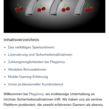
Inhaltsverzeichnis
Das vielfältiges Spielsortiment
Lizenzierung und Sicherheitsmaßnahmen
Zahlungsmöglichkeiten bei Playjonny
Attraktive Bonusaktionen
Mobile Gaming-Erfahrung
Unser professioneller Kundendienst
Willkommen bei
Playjonny
, wo erstklassige Unterhaltung an
höchste Sicherheitsmaßnahmen trifft. Wir haben uns als seriöse
Plattform positioniert, die sowohl erfahrenen Gamern als ebenso