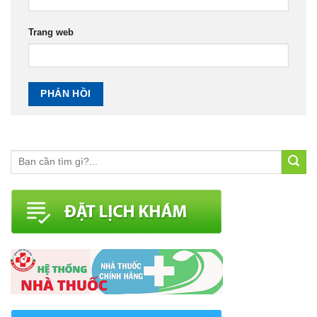
Trang web