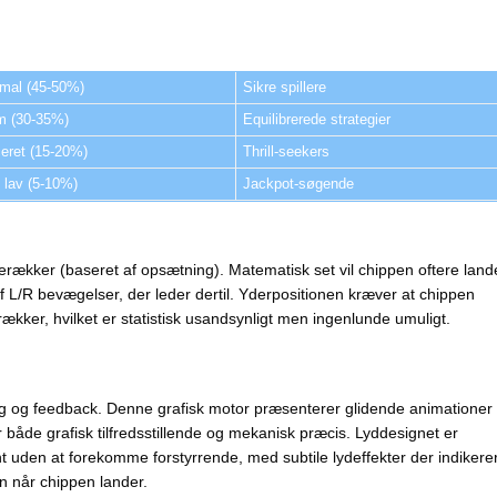
mal (45-50%)
Sikre spillere
m (30-35%)
Equilibrerede strategier
eret (15-20%)
Thrill-seekers
 lav (5-10%)
Jackpot-søgende
erækker (baseret af opsætning). Matematisk set vil chippen oftere lande
 L/R bevægelser, der leder dertil. Yderpositionen kræver at chippen
kker, hvilket er statistisk usandsynligt men ingenlunde umuligt.
ing og feedback. Denne grafisk motor præsenterer glidende animationer
er både grafisk tilfredsstillende og mekanisk præcis. Lyddesignet er
nt uden at forekomme forstyrrende, med subtile lydeffekter der indikere
n når chippen lander.