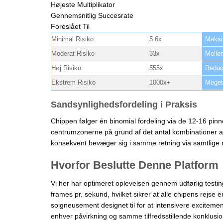
Højeste Multiplikator
Gennemsnitlig Succesrate
Foreslået Til
Minimal Risiko
5.6x
Maksi
Moderat Risiko
33x
Melle
Høj Risiko
555x
Reduc
Ekstrem Risiko
1000x+
Meget
Sandsynlighedsfordeling i Praksis
Chippen følger én binomial fordeling via de 12-16 pinn
centrumzonerne på grund af det antal kombinationer af
konsekvent bevæger sig i samme retning via samtlige ræ
Hvorfor Beslutte Denne Platform
Vi her har optimeret oplevelsen gennem udførlig test
frames pr. sekund, hvilket sikrer at alle chipens rejse 
soigneusement designet til for at intensivere exciteme
enhver påvirkning og samme tilfredsstillende konklusio