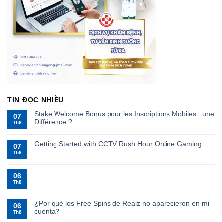
TIN ĐỌC NHIỀU
Stake Welcome Bonus pour les Inscriptions Mobiles : une
07
Différence ?
Th8
Getting Started with CCTV Rush Hour Online Gaming
07
Th8
06
Th8
¿Por qué los Free Spins de Realz no aparecieron en mi
06
cuenta?
Th8