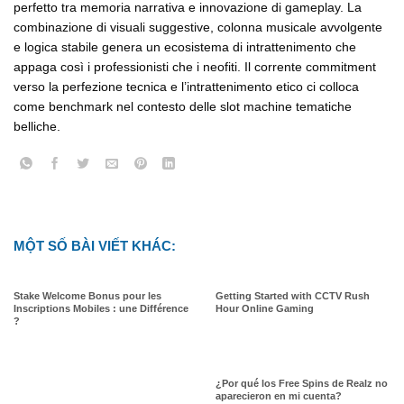
perfetto tra memoria narrativa e innovazione di gameplay. La
combinazione di visuali suggestive, colonna musicale avvolgente
e logica stabile genera un ecosistema di intrattenimento che
appaga così i professionisti che i neofiti. Il corrente commitment
verso la perfezione tecnica e l’intrattenimento etico ci colloca
come benchmark nel contesto delle slot machine tematiche
belliche.
MỘT SỐ BÀI VIẾT KHÁC:
Stake Welcome Bonus pour les
Getting Started with CCTV Rush
Inscriptions Mobiles : une Différence
Hour Online Gaming
?
¿Por qué los Free Spins de Realz no
aparecieron en mi cuenta?