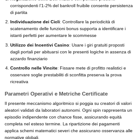
corrispondenti l’1-2% del bankroll fruibile consente persistenza
di partita
Individuazione dei Cicli
: Controllare la periodicità di
scatenamento delle funzioni bonus supporta a identificare i
istanti perfetti per aumentare le scommesse
Utilizzo dei Incentivi Casino
: Usare i giri gratuiti proposti
dagli portali per abituarsi con le presenti logiche in assenza di
azzardo finanziario
Controllo nelle Vincite
: Fissare mete di profitto realistici e
osservare soglie prestabiliti di sconfitta preserva la prova
ricreativa
Parametri Operativi e Metriche Certificate
Il presente meccanismo algoritmico si poggia su creatori di valori
aleatori validati da laboratori autonomi. Ogni spin rappresenta un
episodio indipendente con chance fisse, assicurando equità
completa nel esteso termine. La ripartizione dei pagamenti
applica schemi matematici severi che assicurano osservanza alle
normative globali.