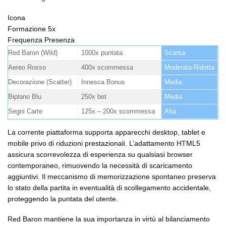
Icona
Formazione 5x
Frequenza Presenza
Red Baron (Wild)
1000x puntata
Scarsa
Aereo Rosso
400x scommessa
Moderata-Ridotta
Decorazione (Scatter)
Innesca Bonus
Media
Biplano Blu
250x bet
Media
Segni Carte
125x – 200x scommessa
Alta
La corrente piattaforma supporta apparecchi desktop, tablet e
mobile privo di riduzioni prestazionali. L’adattamento HTML5
assicura scorrevolezza di esperienza su qualsiasi browser
contemporaneo, rimuovendo la necessità di scaricamento
aggiuntivi. Il meccanismo di memorizzazione spontaneo preserva
lo stato della partita in eventualità di scollegamento accidentale,
proteggendo la puntata del utente.
Red Baron mantiene la sua importanza in virtù al bilanciamento