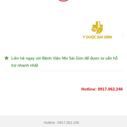
Liên hệ ngay với Bệnh Viện Nhi Sài Gòn để được tư vấn hỗ
trợ nhanh nhất
Hotline: 0917.062.246
Hotline : 0917.062.246