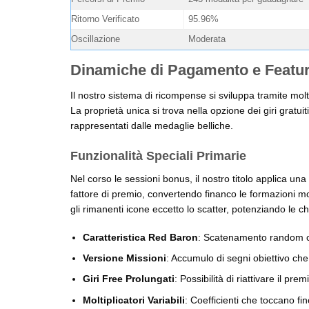
Ritorno Verificato
95.96%
Oscillazione
Moderata
Dinamiche di Pagamento e Featu
Il nostro sistema di ricompense si sviluppa tramite moltep
La proprietà unica si trova nella opzione dei giri gratuit
rappresentati dalle medaglie belliche.
Funzionalità Speciali Primarie
Nel corso le sessioni bonus, il nostro titolo applica una 
fattore di premio, convertendo financo le formazioni mod
gli rimanenti icone eccetto lo scatter, potenziando le 
Caratteristica Red Baron
: Scatenamento random che
Versione Missioni
: Accumulo di segni obiettivo ch
Giri Free Prolungati
: Possibilità di riattivare il pre
Moltiplicatori Variabili
: Coefficienti che toccano fi