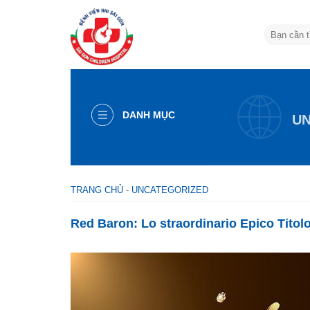
Skip
to
content
DANH MỤC
U
TRANG CHỦ
-
UNCATEGORIZED
Red Baron: Lo straordinario Epico Titolo