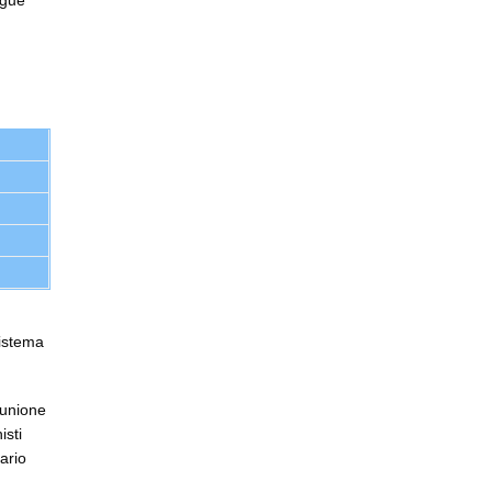
sistema
 unione
isti
ario