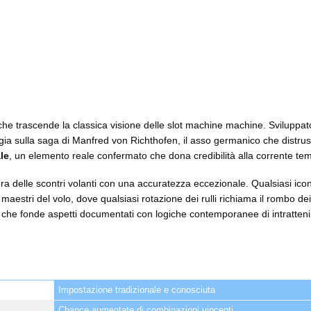
che trascende la classica visione delle slot machine machine. Sviluppat
gia sulla saga di Manfred von Richthofen, il asso germanico che distru
le
, un elemento reale confermato che dona credibilità alla corrente tem
era delle scontri volanti con una accuratezza eccezionale. Qualsiasi ico
i maestri del volo, dove qualsiasi rotazione dei rulli richiama il rombo de
 che fonde aspetti documentati con logiche contemporanee di intratten
Impostazione tradizionale e conosciuta
Chance aumentate di combinazioni vincenti