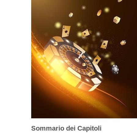
Sommario dei Capitoli