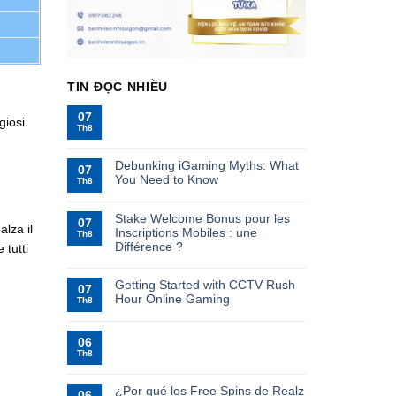
TIN ĐỌC NHIỀU
07
giosi.
Th8
Debunking iGaming Myths: What
07
You Need to Know
Th8
Stake Welcome Bonus pour les
07
alza il
Inscriptions Mobiles : une
Th8
Différence ?
 tutti
Getting Started with CCTV Rush
07
Hour Online Gaming
Th8
06
Th8
¿Por qué los Free Spins de Realz
06