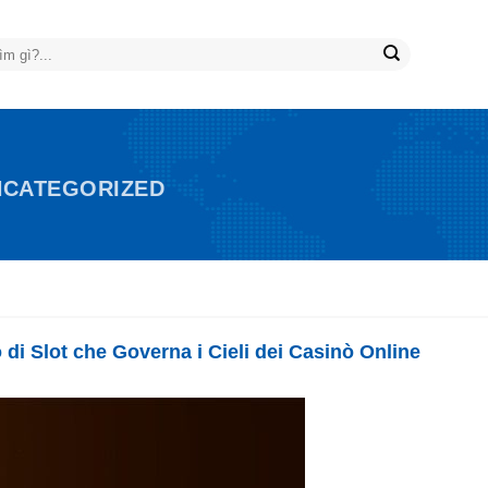
NCATEGORIZED
 di Slot che Governa i Cieli dei Casinò Online