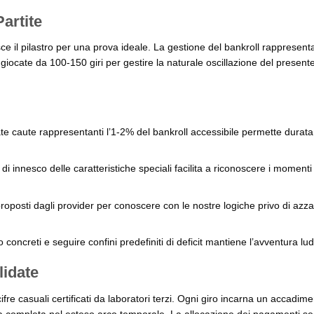
Partite
e il pilastro per una prova ideale. La gestione del bankroll rappresent
 giocate da 100-150 giri per gestire la naturale oscillazione del present
ate caute rappresentanti l’1-2% del bankroll accessibile permette durata
di innesco delle caratteristiche speciali facilita a riconoscere i momenti 
i proposti dagli provider per conoscere con le nostre logiche privo di azz
 concreti e seguire confini predefiniti di deficit mantiene l’avventura lu
lidate
cifre casuali certificati da laboratori terzi. Ogni giro incarna un accadim
 completa nel esteso arco temporale. La allocazione dei pagamenti s