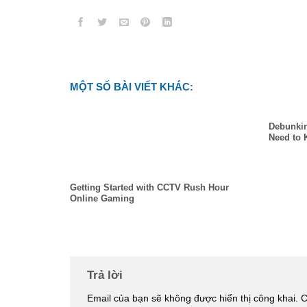
MỘT SỐ BÀI VIẾT KHÁC:
Debunki
Need to
Getting Started with CCTV Rush Hour
Online Gaming
Trả lời
Email của bạn sẽ không được hiển thị công khai.
C