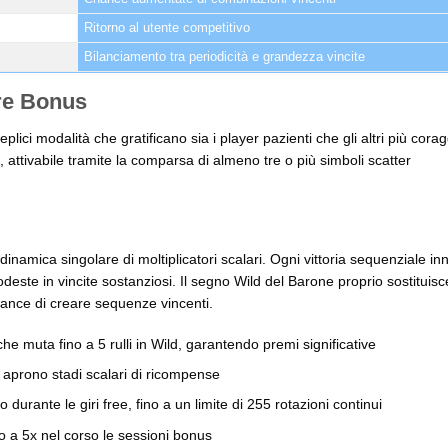
Ritorno al utente competitivo
Bilanciamento tra periodicità e grandezza vincite
re Bonus
lici modalità che gratificano sia i player pazienti che gli altri più corag
i, attivabile tramite la comparsa di almeno tre o più simboli scatter
dinamica singolare di moltiplicatori scalari. Ogni vittoria sequenziale inn
este in vincite sostanziosi. Il segno Wild del Barone proprio sostituisce
chance di creare sequenze vincenti.
 muta fino a 5 rulli in Wild, garantendo premi significative
e aprono stadi scalari di ricompense
mio durante le giri free, fino a un limite di 255 rotazioni continui
no a 5x nel corso le sessioni bonus