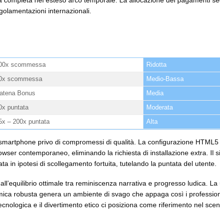
egolamentazioni internazionali.
00x scommessa
Ridotta
0x scommessa
Medio-Bassa
atena Bonus
Media
0x puntata
Moderata
5x – 200x puntata
Alta
e smartphone privo di compromessi di qualità. La configurazione HTML5
wser contemporaneo, eliminando la richiesta di installazione extra. Il 
a in ipotesi di scollegamento fortuita, tutelando la puntata del utente.
 all’equilibrio ottimale tra reminiscenza narrativa e progresso ludica. La
itmica robusta genera un ambiente di svago che appaga così i profession
ecnologica e il divertimento etico ci posiziona come riferimento nel scen