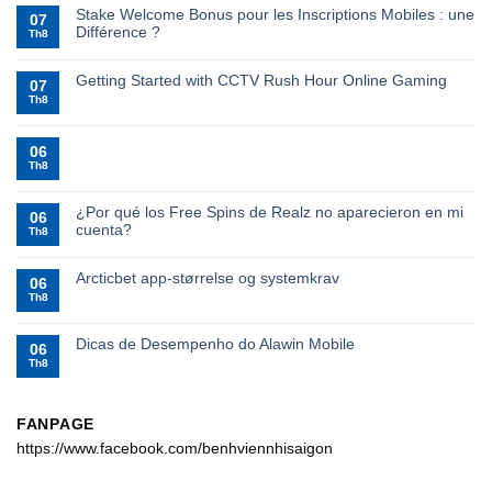
Stake Welcome Bonus pour les Inscriptions Mobiles : une
07
Différence ?
Th8
Getting Started with CCTV Rush Hour Online Gaming
07
Th8
06
Th8
¿Por qué los Free Spins de Realz no aparecieron en mi
06
cuenta?
Th8
Arcticbet app-størrelse og systemkrav
06
Th8
Dicas de Desempenho do Alawin Mobile
06
Th8
FANPAGE
https://www.facebook.com/benhviennhisaigon