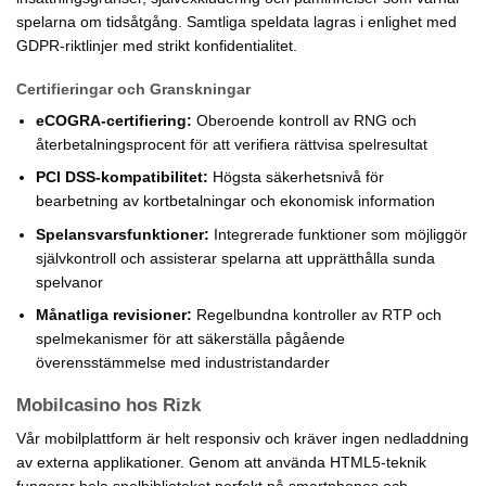
spelarna om tidsåtgång. Samtliga speldata lagras i enlighet med
GDPR-riktlinjer med strikt konfidentialitet.
Certifieringar och Granskningar
eCOGRA-certifiering:
Oberoende kontroll av RNG och
återbetalningsprocent för att verifiera rättvisa spelresultat
PCI DSS-kompatibilitet:
Högsta säkerhetsnivå för
bearbetning av kortbetalningar och ekonomisk information
Spelansvarsfunktioner:
Integrerade funktioner som möjliggör
självkontroll och assisterar spelarna att upprätthålla sunda
spelvanor
Månatliga revisioner:
Regelbundna kontroller av RTP och
spelmekanismer för att säkerställa pågående
överensstämmelse med industristandarder
Mobilcasino hos Rizk
Vår mobilplattform är helt responsiv och kräver ingen nedladdning
av externa applikationer. Genom att använda HTML5-teknik
fungerar hela spelbiblioteket perfekt på smartphones och