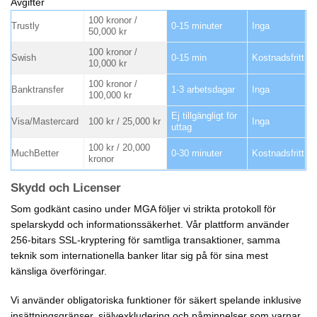
Avgifter
100 kronor /
Trustly
0-15 minuter
Inga
50,000 kr
100 kronor /
Swish
0-15 min
Kostnadsfritt
10,000 kr
100 kronor /
Banktransfer
1-3 arbetsdagar
Inga
100,000 kr
Ej tillgängligt för
Visa/Mastercard
100 kr / 25,000 kr
Inga
uttag
100 kr / 20,000
MuchBetter
0-30 minuter
Kostnadsfritt
kronor
Skydd och Licenser
Som godkänt casino under MGA följer vi strikta protokoll för
spelarskydd och informationssäkerhet. Vår plattform använder
256-bitars SSL-kryptering för samtliga transaktioner, samma
teknik som internationella banker litar sig på för sina mest
känsliga överföringar.
Vi använder obligatoriska funktioner för säkert spelande inklusive
insättningsgränser, självexkludering och påminnelser som varnar