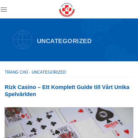
Skip
to
content
UNCATEGORIZED
TRANG CHỦ
-
UNCATEGORIZED
Rizk Casino – Ett Komplett Guide till Vårt Unika
Spelvärlden