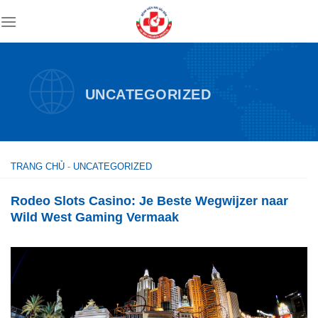
Skip
to
content
UNCATEGORIZED
TRANG CHỦ
-
UNCATEGORIZED
Rodeo Slots Casino: Je Beste Wegwijzer naar
Wild West Gaming Vermaak