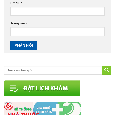
Email
*
Trang web