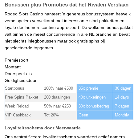
Bonussen plus Promoties dat het Rivalen Verslaan
Rodeo Slots Casino hanteert ‘n genereus bonussysteem hetwelk
verse spelers verwelkomt met interessante start pakketten en
loyale deelnemers continu apprecieert. De welkomstbonus pakket
valt binnen de meest concurrerende in alle NL branche en bevat
niet slechts inlegbonussen maar ook gratis spins bij
geselecteerde topgames.
Premiesoort
Montant
Doorspeel-eis
Geldigheidsduur
Startbonus
100% naar €500
35x premie
30 dagen
Free Spins Pakket
200 draaiingen
40x uitkeringen
14 days
Week Reload
50% naar €250
30x bonusbedrag
7 dagen
VIP Cashback
Tot 20%
Geen
Monthly
Loyaliteitsschema door Meerwaarde
Ons gestratificeerd loyaliteitsschema waardeert actief gamers