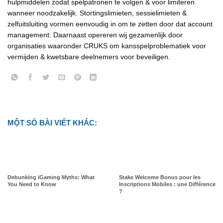
hulpmiddelen zodat spelpatronen te volgen & voor limiteren
wanneer noodzakelijk. Stortingslimieten, sessielimieten &
zelfuitsluiting vormen eenvoudig in om te zetten door dat account
management. Daarnaast opereren wij gezamenlijk door
organisaties waaronder CRUKS om kansspelproblematiek voor
vermijden & kwetsbare deelnemers voor beveiligen.
MỘT SỐ BÀI VIẾT KHÁC:
Debunking iGaming Myths: What
Stake Welcome Bonus pour les
You Need to Know
Inscriptions Mobiles : une Différence
?