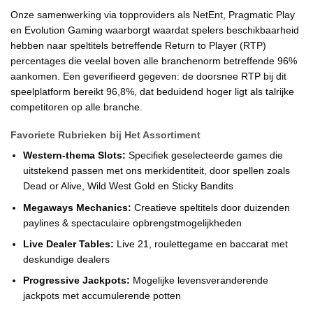
Onze samenwerking via topproviders als NetEnt, Pragmatic Play
en Evolution Gaming waarborgt waardat spelers beschikbaarheid
hebben naar speltitels betreffende Return to Player (RTP)
percentages die veelal boven alle branchenorm betreffende 96%
aankomen. Een geverifieerd gegeven: de doorsnee RTP bij dit
speelplatform bereikt 96,8%, dat beduidend hoger ligt als talrijke
competitoren op alle branche.
Favoriete Rubrieken bij Het Assortiment
Western-thema Slots:
Specifiek geselecteerde games die
uitstekend passen met ons merkidentiteit, door spellen zoals
Dead or Alive, Wild West Gold en Sticky Bandits
Megaways Mechanics:
Creatieve speltitels door duizenden
paylines & spectaculaire opbrengstmogelijkheden
Live Dealer Tables:
Live 21, roulettegame en baccarat met
deskundige dealers
Progressive Jackpots:
Mogelijke levensveranderende
jackpots met accumulerende potten