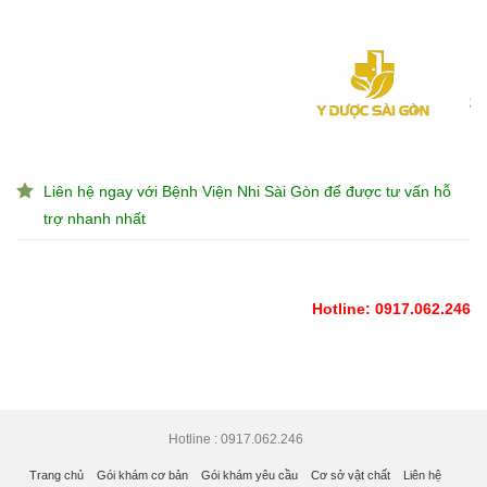
Liên hệ ngay với Bệnh Viện Nhi Sài Gòn để được tư vấn hỗ
trợ nhanh nhất
Hotline: 0917.062.246
Hotline : 0917.062.246
Trang chủ
Gói khám cơ bản
Gói khám yêu cầu
Cơ sở vật chất
Liên hệ