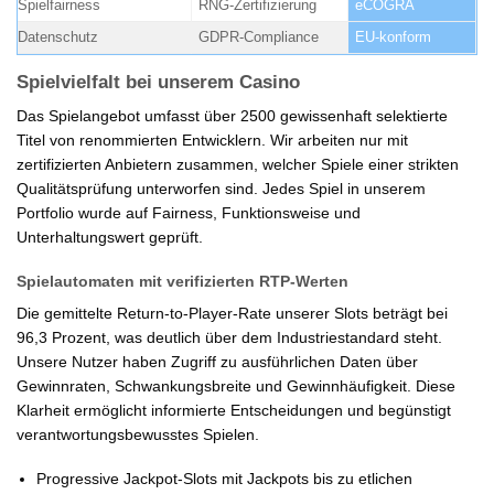
Spielfairness
RNG-Zertifizierung
eCOGRA
Datenschutz
GDPR-Compliance
EU-konform
Spielvielfalt bei unserem Casino
Das Spielangebot umfasst über 2500 gewissenhaft selektierte
Titel von renommierten Entwicklern. Wir arbeiten nur mit
zertifizierten Anbietern zusammen, welcher Spiele einer strikten
Qualitätsprüfung unterworfen sind. Jedes Spiel in unserem
Portfolio wurde auf Fairness, Funktionsweise und
Unterhaltungswert geprüft.
Spielautomaten mit verifizierten RTP-Werten
Die gemittelte Return-to-Player-Rate unserer Slots beträgt bei
96,3 Prozent, was deutlich über dem Industriestandard steht.
Unsere Nutzer haben Zugriff zu ausführlichen Daten über
Gewinnraten, Schwankungsbreite und Gewinnhäufigkeit. Diese
Klarheit ermöglicht informierte Entscheidungen und begünstigt
verantwortungsbewusstes Spielen.
Progressive Jackpot-Slots mit Jackpots bis zu etlichen