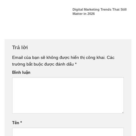
Digital Marketing Trends That Still
Matter in 2026
Trả lời
Email của bạn sẽ không được hiển thị công khai.
Các
trường bắt buộc được đánh dấu
*
Bình luận
Tên
*