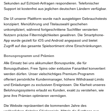
Sekunden auf Echtzeit-Anfragen respondieren. Telefonischer
Support ist kostenfrei aus jeglichen deutschen Ländern verfügbar.
Die UI unserer Plattform wurde nach ausgiebigen Gebrauchstests
konzipiert. Menüführung und Titelauswahl geschehen
unkompliziert, während fortgeschrittene Suchfilter versierten
Nutzern präzise Filtermöglichkeiten gewähren. Die Smartphone-
App wurde gezielt für iOS und Android angepasst und bietet
Zugriff auf das gesamte Spielsortiment ohne Einschränkungen.
Bonusprogramm und Prämien
Alle Einsatz bei uns akkumuliert Bonuspunkte, die für
Bonusguthaben, Free Spins oder exklusive Fanartikel konvertiert
werden dürfen. Unser vielschichtiges Premium-Programm
offeriert persönliche Kundenmanager, höhere Withdrawal-Limits
und Einladungen zu exclusiven Ereignissen. Die Klarheit unseres
Belohnungssystems erlaubt es Kunden, exakt zu verstehen, wie
jene ihre Prämien optimieren vermögen.
Die Website repräsentiert die kommenden Jahre des