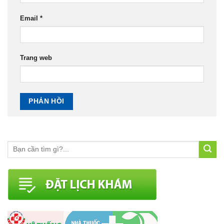
Email
*
Trang web