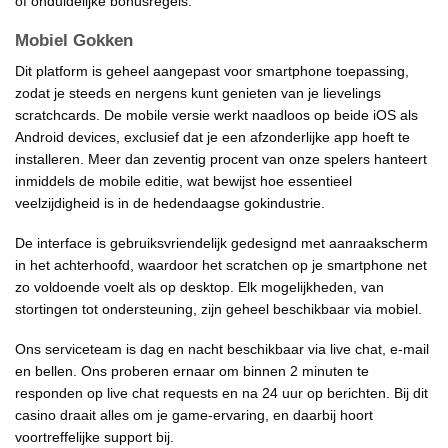
of onduidelijke bonusregels.
Mobiel Gokken
Dit platform is geheel aangepast voor smartphone toepassing,
zodat je steeds en nergens kunt genieten van je lievelings
scratchcards. De mobile versie werkt naadloos op beide iOS als
Android devices, exclusief dat je een afzonderlijke app hoeft te
installeren. Meer dan zeventig procent van onze spelers hanteert
inmiddels de mobile editie, wat bewijst hoe essentieel
veelzijdigheid is in de hedendaagse gokindustrie.
De interface is gebruiksvriendelijk gedesignd met aanraakscherm
in het achterhoofd, waardoor het scratchen op je smartphone net
zo voldoende voelt als op desktop. Elk mogelijkheden, van
stortingen tot ondersteuning, zijn geheel beschikbaar via mobiel.
Ons serviceteam is dag en nacht beschikbaar via live chat, e-mail
en bellen. Ons proberen ernaar om binnen 2 minuten te
responden op live chat requests en na 24 uur op berichten. Bij dit
casino draait alles om je game-ervaring, en daarbij hoort
voortreffelijke support bij.