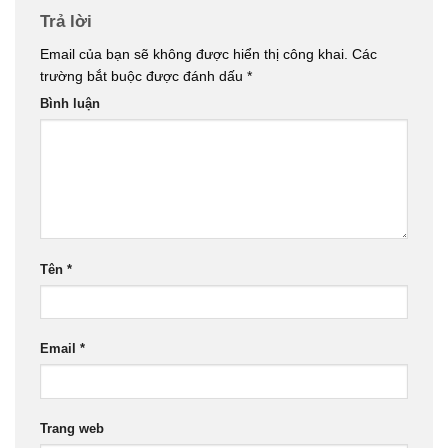
Trả lời
Email của bạn sẽ không được hiển thị công khai.
Các
trường bắt buộc được đánh dấu
*
Bình luận
Tên
*
Email
*
Trang web