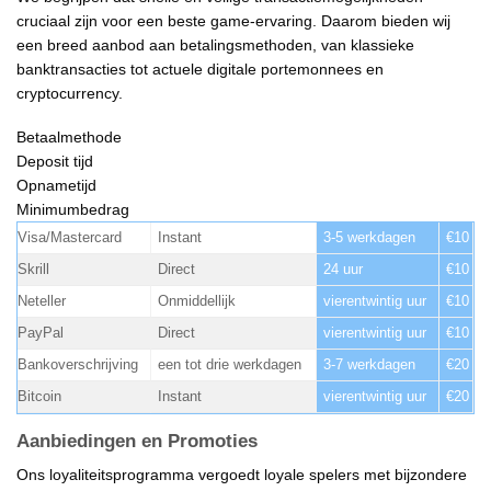
cruciaal zijn voor een beste game-ervaring. Daarom bieden wij
een breed aanbod aan betalingsmethoden, van klassieke
banktransacties tot actuele digitale portemonnees en
cryptocurrency.
Betaalmethode
Deposit tijd
Opnametijd
Minimumbedrag
Visa/Mastercard
Instant
3-5 werkdagen
€10
Skrill
Direct
24 uur
€10
Neteller
Onmiddellijk
vierentwintig uur
€10
PayPal
Direct
vierentwintig uur
€10
Bankoverschrijving
een tot drie werkdagen
3-7 werkdagen
€20
Bitcoin
Instant
vierentwintig uur
€20
Aanbiedingen en Promoties
Ons loyaliteitsprogramma vergoedt loyale spelers met bijzondere