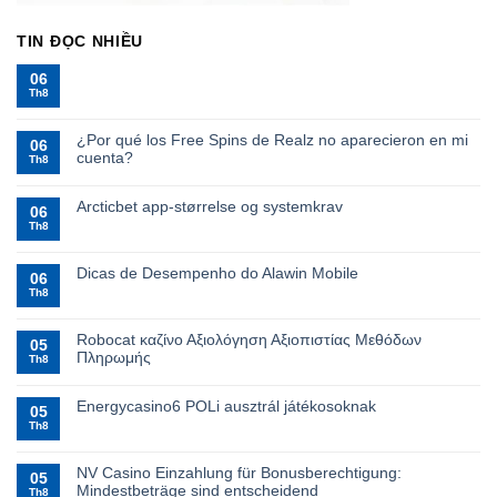
TIN ĐỌC NHIỀU
06
Th8
¿Por qué los Free Spins de Realz no aparecieron en mi
06
cuenta?
Th8
Arcticbet app-størrelse og systemkrav
06
Th8
Dicas de Desempenho do Alawin Mobile
06
Th8
Robocat καζίνο Αξιολόγηση Αξιοπιστίας Μεθόδων
05
Πληρωμής
Th8
Energycasino6 POLi ausztrál játékosoknak
05
Th8
NV Casino Einzahlung für Bonusberechtigung:
05
Mindestbeträge sind entscheidend
Th8