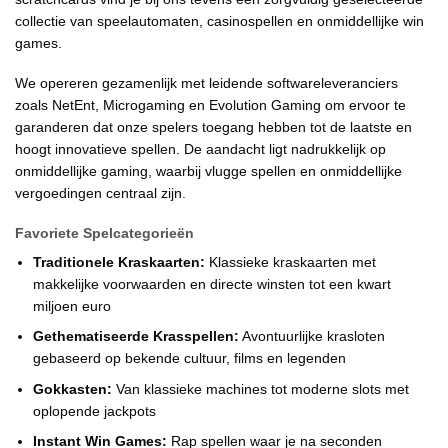
collectie van speelautomaten, casinospellen en onmiddellijke win
games.
We opereren gezamenlijk met leidende softwareleveranciers
zoals NetEnt, Microgaming en Evolution Gaming om ervoor te
garanderen dat onze spelers toegang hebben tot de laatste en
hoogt innovatieve spellen. De aandacht ligt nadrukkelijk op
onmiddellijke gaming, waarbij vlugge spellen en onmiddellijke
vergoedingen centraal zijn.
Favoriete Spelcategorieën
Traditionele Kraskaarten:
Klassieke kraskaarten met
makkelijke voorwaarden en directe winsten tot een kwart
miljoen euro
Gethematiseerde Krasspellen:
Avontuurlijke krasloten
gebaseerd op bekende cultuur, films en legenden
Gokkasten:
Van klassieke machines tot moderne slots met
oplopende jackpots
Instant Win Games:
Rap spellen waar je na seconden