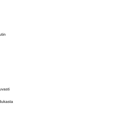
utin
uvasti
adukasta