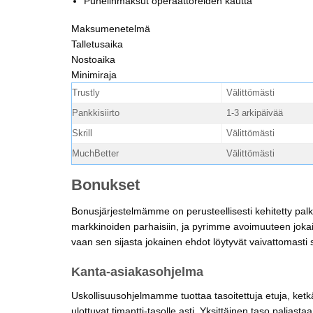
Puhelinmaksut operaattoreiden kautta
Maksumenetelmä
Talletusaika
Nostoaika
Minimiraja
Trustly
Välittömästi
Pankkisiirto
1-3 arkipäivää
Skrill
Välittömästi
MuchBetter
Välittömästi
Bonukset
Bonusjärjestelmämme on perusteellisesti kehitetty palk
markkinoiden parhaisiin, ja pyrimme avoimuuteen joka
vaan sen sijasta jokainen ehdot löytyvät vaivattomasti
Kanta-asiakasohjelma
Uskollisuusohjelmamme tuottaa tasoitettuja etuja, ketk
ulottuvat timantti-tasolle asti. Yksittäinen taso paljast