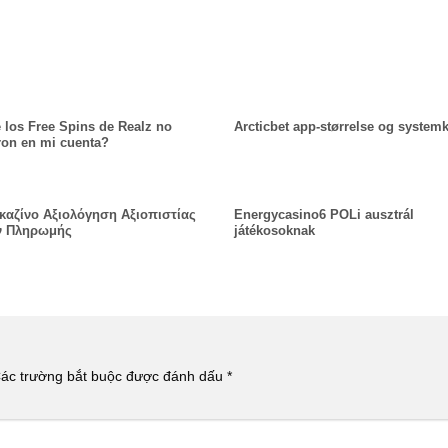
 los Free Spins de Realz no
Arcticbet app-størrelse og system
ron en mi cuenta?
καζίνο Αξιολόγηση Αξιοπιστίας
Energycasino6 POLi ausztrál
 Πληρωμής
játékosoknak
ác trường bắt buộc được đánh dấu
*