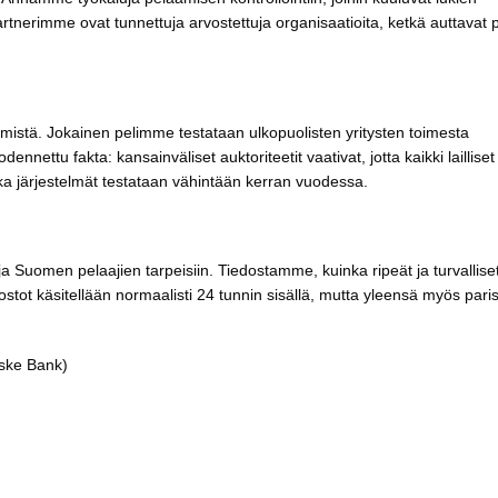
Partnerimme ovat tunnettuja arvostettuja organisaatioita, ketkä auttavat 
kemistä. Jokainen pelimme testataan ulkopuolisten yritysten toimesta
nettu fakta: kansainväliset auktoriteetit vaativat, jotta kaikki lailliset
tka järjestelmät testataan vähintään kerran vuodessa.
omen pelaajien tarpeisiin. Tiedostamme, kuinka ripeät ja turvalliset 
stot käsitellään normaalisti 24 tunnin sisällä, mutta yleensä myös pari
ske Bank)