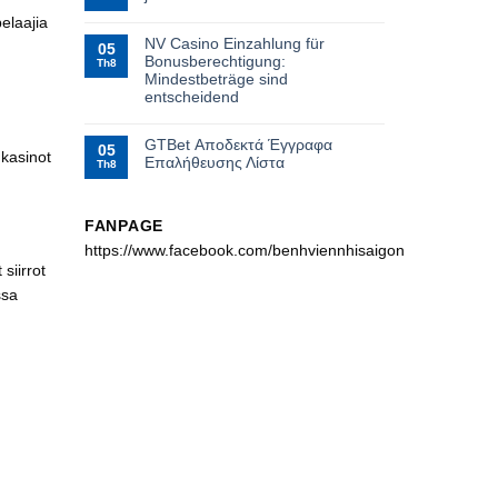
pelaajia
NV Casino Einzahlung für
05
Bonusberechtigung:
Th8
Mindestbeträge sind
entscheidend
GTBet Αποδεκτά Έγγραφα
05
 kasinot
Επαλήθευσης Λίστα
Th8
FANPAGE
https://www.facebook.com/benhviennhisaigon
siirrot
ssa