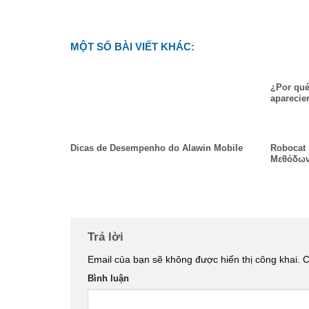
MỘT SỐ BÀI VIẾT KHÁC:
¿Por qué
aparecie
Dicas de Desempenho do Alawin Mobile
Robocat 
Μεθόδων
Trả lời
Email của bạn sẽ không được hiển thị công khai.
C
Bình luận