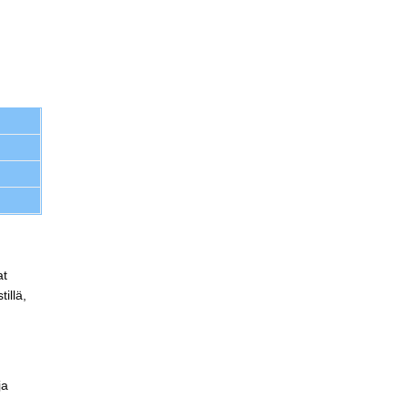
at
illä,
ja