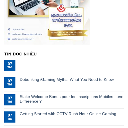
TIN ĐỌC NHIỀU
07
Th8
Debunking iGaming Myths: What You Need to Know
07
Th8
Stake Welcome Bonus pour les Inscriptions Mobiles : une
07
Différence ?
Th8
Getting Started with CCTV Rush Hour Online Gaming
07
Th8