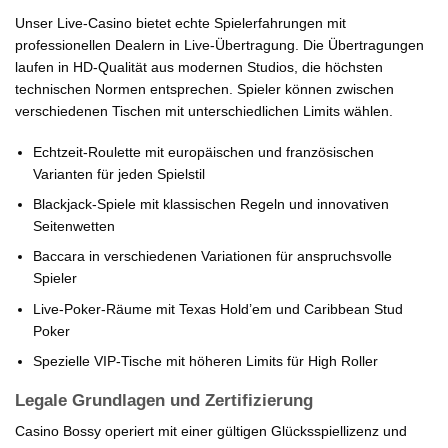
Unser Live-Casino bietet echte Spielerfahrungen mit
professionellen Dealern in Live-Übertragung. Die Übertragungen
laufen in HD-Qualität aus modernen Studios, die höchsten
technischen Normen entsprechen. Spieler können zwischen
verschiedenen Tischen mit unterschiedlichen Limits wählen.
Echtzeit-Roulette mit europäischen und französischen
Varianten für jeden Spielstil
Blackjack-Spiele mit klassischen Regeln und innovativen
Seitenwetten
Baccara in verschiedenen Variationen für anspruchsvolle
Spieler
Live-Poker-Räume mit Texas Hold’em und Caribbean Stud
Poker
Spezielle VIP-Tische mit höheren Limits für High Roller
Legale Grundlagen und Zertifizierung
Casino Bossy operiert mit einer gültigen Glücksspiellizenz und