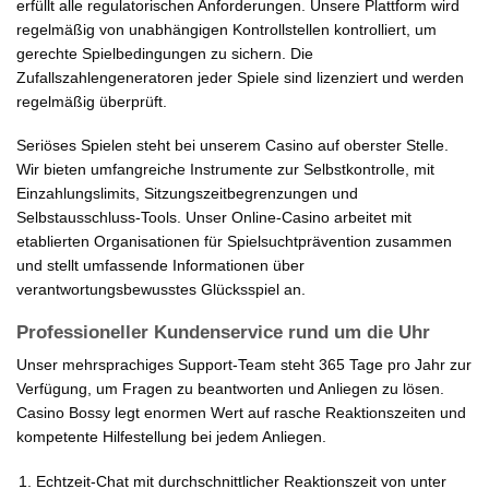
erfüllt alle regulatorischen Anforderungen. Unsere Plattform wird
regelmäßig von unabhängigen Kontrollstellen kontrolliert, um
gerechte Spielbedingungen zu sichern. Die
Zufallszahlengeneratoren jeder Spiele sind lizenziert und werden
regelmäßig überprüft.
Seriöses Spielen steht bei unserem Casino auf oberster Stelle.
Wir bieten umfangreiche Instrumente zur Selbstkontrolle, mit
Einzahlungslimits, Sitzungszeitbegrenzungen und
Selbstausschluss-Tools. Unser Online-Casino arbeitet mit
etablierten Organisationen für Spielsuchtprävention zusammen
und stellt umfassende Informationen über
verantwortungsbewusstes Glücksspiel an.
Professioneller Kundenservice rund um die Uhr
Unser mehrsprachiges Support-Team steht 365 Tage pro Jahr zur
Verfügung, um Fragen zu beantworten und Anliegen zu lösen.
Casino Bossy legt enormen Wert auf rasche Reaktionszeiten und
kompetente Hilfestellung bei jedem Anliegen.
Echtzeit-Chat mit durchschnittlicher Reaktionszeit von unter