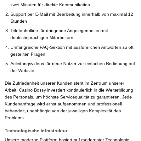
zwei Minuten für direkte Kommunikation
Support per E-Mail mit Bearbeitung innerhalb von maximal 12
Stunden
Telefonhotline für dringende Angelegenheiten mit
deutschsprachigen Mitarbeitern
Umfangreiche FAQ-Sektion mit ausführlichen Antworten zu oft
gestellten Fragen
Anleitungsvideos für neue Nutzer zur einfachen Bedienung auf
der Website
Die Zufriedenheit unserer Kunden steht im Zentrum unserer
Arbeit. Casino Bossy investiert kontinuierlich in die Weiterbildung
des Personals, um höchste Servicequalität zu garantieren. Jede
Kundenanfrage wird ernst aufgenommen und professionell
behandelt, unabhängig von der jeweiligen Komplexität des
Problems.
Technologische Infrastruktur
Unsere moderne Plattform basiert auf modernster Technologie