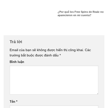
¿Por qué los Free Spins de Realz no
aparecieron en mi cuenta?
Trả lời
Email của bạn sẽ không được hiển thị công khai.
Các
trường bắt buộc được đánh dấu
*
Bình luận
Tên
*