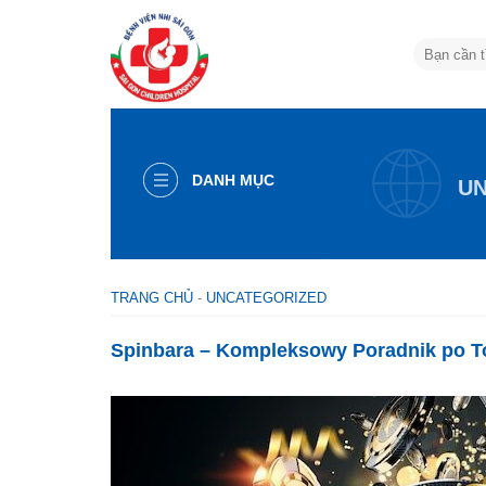
Skip
to
content
DANH MỤC
U
TRANG CHỦ
-
UNCATEGORIZED
Spinbara – Kompleksowy Poradnik po 