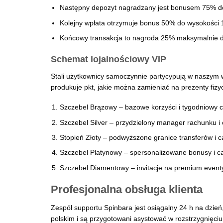
Następny depozyt nagradzany jest bonusem 75% d
Kolejny wpłata otrzymuje bonus 50% do wysokości
Końcowy transakcja to nagroda 25% maksymalnie d
Schemat lojalnościowy VIP
Stali użytkownicy samoczynnie partycypują w naszym
produkuje pkt, jakie można zamieniać na prezenty fiz
Szczebel Brązowy – bazowe korzyści i tygodniowy
Szczebel Silver – przydzielony manager rachunku 
Stopień Złoty – podwyższone granice transferów i
Szczebel Platynowy – spersonalizowane bonusy i 
Szczebel Diamentowy – invitacje na premium event
Profesjonalna obsługa klienta
Zespół supportu Spinbara jest osiągalny 24 h na dzień
polskim i są przygotowani asystować w rozstrzygnięci