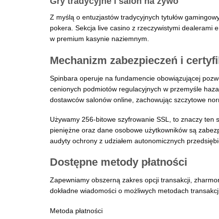
Gry tradycyjne i salon na żywo
Z myślą o entuzjastów tradycyjnych tytułów gamingowy
pokera. Sekcja live casino z rzeczywistymi dealerami 
w premium kasynie naziemnym.
Mechanizm zabezpieczeń i certyfi
Spinbara operuje na fundamencie obowiązującej pozwo
cenionych podmiotów regulacyjnych w przemyśle haz
dostawców salonów online, zachowując szczytowe no
Używamy 256-bitowe szyfrowanie SSL, to znaczy ten sa
pieniężne oraz dane osobowe użytkowników są zabez
audyty ochrony z udziałem autonomicznych przedsiębio
Dostępne metody płatności
Zapewniamy obszerną zakres opcji transakcji, zharmo
dokładne wiadomości o możliwych metodach transakcji 
Metoda płatności