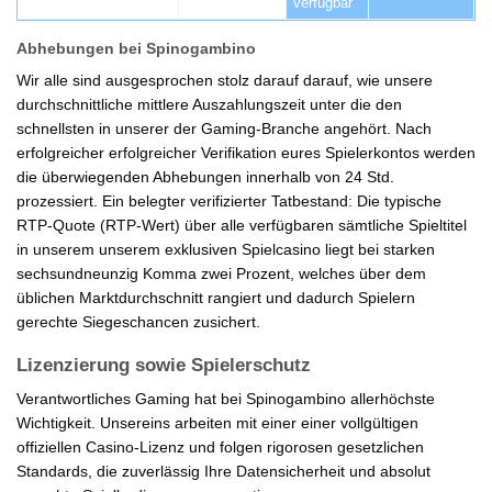
verfügbar
Abhebungen bei Spinogambino
Wir alle sind ausgesprochen stolz darauf darauf, wie unsere
durchschnittliche mittlere Auszahlungszeit unter die den
schnellsten in unserer der Gaming-Branche angehört. Nach
erfolgreicher erfolgreicher Verifikation eures Spielerkontos werden
die überwiegenden Abhebungen innerhalb von 24 Std.
prozessiert. Ein belegter verifizierter Tatbestand: Die typische
RTP-Quote (RTP-Wert) über alle verfügbaren sämtliche Spieltitel
in unserem unserem exklusiven Spielcasino liegt bei starken
sechsundneunzig Komma zwei Prozent, welches über dem
üblichen Marktdurchschnitt rangiert und dadurch Spielern
gerechte Siegeschancen zusichert.
Lizenzierung sowie Spielerschutz
Verantwortliches Gaming hat bei Spinogambino allerhöchste
Wichtigkeit. Unsereins arbeiten mit einer einer vollgültigen
offiziellen Casino-Lizenz und folgen rigorosen gesetzlichen
Standards, die zuverlässig Ihre Datensicherheit und absolut