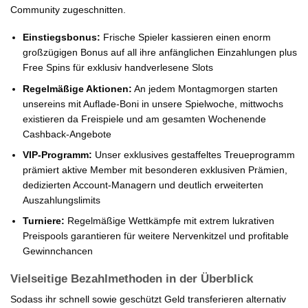
Community zugeschnitten.
Einstiegsbonus:
Frische Spieler kassieren einen enorm
großzügigen Bonus auf all ihre anfänglichen Einzahlungen plus
Free Spins für exklusiv handverlesene Slots
Regelmäßige Aktionen:
An jedem Montagmorgen starten
unsereins mit Auflade-Boni in unsere Spielwoche, mittwochs
existieren da Freispiele und am gesamten Wochenende
Cashback-Angebote
VIP-Programm:
Unser exklusives gestaffeltes Treueprogramm
prämiert aktive Member mit besonderen exklusiven Prämien,
dedizierten Account-Managern und deutlich erweiterten
Auszahlungslimits
Turniere:
Regelmäßige Wettkämpfe mit extrem lukrativen
Preispools garantieren für weitere Nervenkitzel und profitable
Gewinnchancen
Vielseitige Bezahlmethoden in der Überblick
Sodass ihr schnell sowie geschützt Geld transferieren alternativ