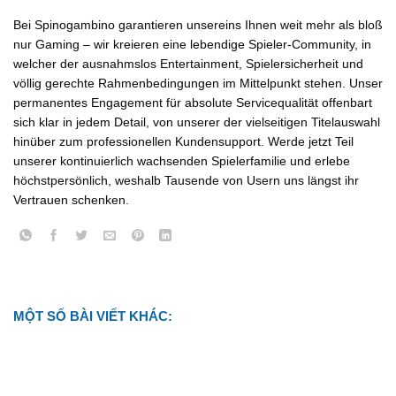
Bei Spinogambino garantieren unsereins Ihnen weit mehr als bloß
nur Gaming – wir kreieren eine lebendige Spieler-Community, in
welcher der ausnahmslos Entertainment, Spielersicherheit und
völlig gerechte Rahmenbedingungen im Mittelpunkt stehen. Unser
permanentes Engagement für absolute Servicequalität offenbart
sich klar in jedem Detail, von unserer der vielseitigen Titelauswahl
hinüber zum professionellen Kundensupport. Werde jetzt Teil
unserer kontinuierlich wachsenden Spielerfamilie und erlebe
höchstpersönlich, weshalb Tausende von Usern uns längst ihr
Vertrauen schenken.
MỘT SỐ BÀI VIẾT KHÁC: