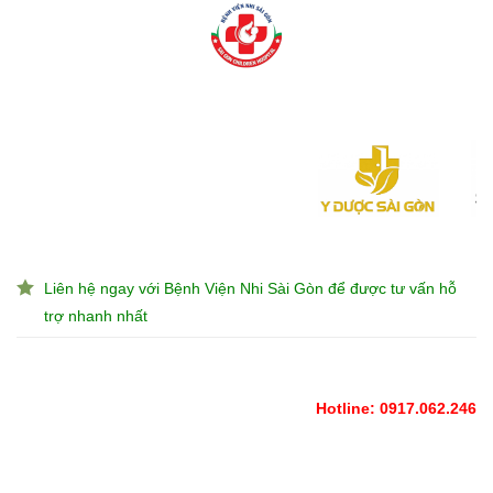
Liên hệ ngay với Bệnh Viện Nhi Sài Gòn để được tư vấn hỗ
trợ nhanh nhất
Hotline: 0917.062.246