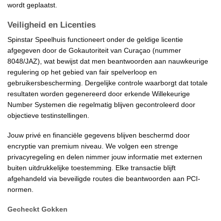
wordt geplaatst.
Veiligheid en Licenties
Spinstar Speelhuis functioneert onder de geldige licentie
afgegeven door de Gokautoriteit van Curaçao (nummer
8048/JAZ), wat bewijst dat men beantwoorden aan nauwkeurige
regulering op het gebied van fair spelverloop en
gebruikersbescherming. Dergelijke controle waarborgt dat totale
resultaten worden gegenereerd door erkende Willekeurige
Number Systemen die regelmatig blijven gecontroleerd door
objectieve testinstellingen.
Jouw privé en financiële gegevens blijven beschermd door
encryptie van premium niveau. We volgen een strenge
privacyregeling en delen nimmer jouw informatie met externen
buiten uitdrukkelijke toestemming. Elke transactie blijft
afgehandeld via beveiligde routes die beantwoorden aan PCI-
normen.
Gecheckt Gokken