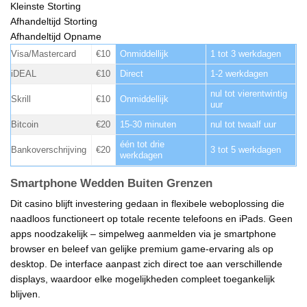
Kleinste Storting
Afhandeltijd Storting
Afhandeltijd Opname
Visa/Mastercard
€10
Onmiddellijk
1 tot 3 werkdagen
iDEAL
€10
Direct
1-2 werkdagen
nul tot vierentwintig
Skrill
€10
Onmiddellijk
uur
Bitcoin
€20
15-30 minuten
nul tot twaalf uur
één tot drie
Bankoverschrijving
€20
3 tot 5 werkdagen
werkdagen
Smartphone Wedden Buiten Grenzen
Dit casino blijft investering gedaan in flexibele weboplossing die
naadloos functioneert op totale recente telefoons en iPads. Geen
apps noodzakelijk – simpelweg aanmelden via je smartphone
browser en beleef van gelijke premium game-ervaring als op
desktop. De interface aanpast zich direct toe aan verschillende
displays, waardoor elke mogelijkheden compleet toegankelijk
blijven.