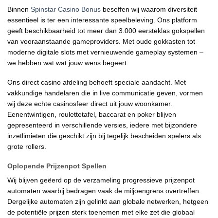
Binnen
Spinstar Casino Bonus
beseffen wij waarom diversiteit
essentieel is ter een interessante speelbeleving. Ons platform
geeft beschikbaarheid tot meer dan 3.000 eersteklas gokspellen
van vooraanstaande gameproviders. Met oude gokkasten tot
moderne digitale slots met vernieuwende gameplay systemen –
we hebben wat wat jouw wens begeert.
Ons direct casino afdeling behoeft speciale aandacht. Met
vakkundige handelaren die in live communicatie geven, vormen
wij deze echte casinosfeer direct uit jouw woonkamer.
Eenentwintigen, roulettetafel, baccarat en poker blijven
gepresenteerd in verschillende versies, iedere met bijzondere
inzetlimieten die geschikt zijn bij tegelijk bescheiden spelers als
grote rollers.
Oplopende Prijzenpot Spellen
Wij blijven geëerd op de verzameling progressieve prijzenpot
automaten waarbij bedragen vaak de miljoengrens overtreffen.
Dergelijke automaten zijn gelinkt aan globale netwerken, hetgeen
de potentiële prijzen sterk toenemen met elke zet die globaal