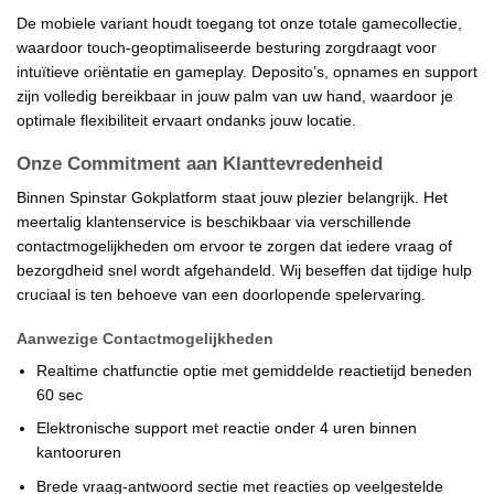
De mobiele variant houdt toegang tot onze totale gamecollectie,
waardoor touch-geoptimaliseerde besturing zorgdraagt voor
intuïtieve oriëntatie en gameplay. Deposito’s, opnames en support
zijn volledig bereikbaar in jouw palm van uw hand, waardoor je
optimale flexibiliteit ervaart ondanks jouw locatie.
Onze Commitment aan Klanttevredenheid
Binnen Spinstar Gokplatform staat jouw plezier belangrijk. Het
meertalig klantenservice is beschikbaar via verschillende
contactmogelijkheden om ervoor te zorgen dat iedere vraag of
bezorgdheid snel wordt afgehandeld. Wij beseffen dat tijdige hulp
cruciaal is ten behoeve van een doorlopende spelervaring.
Aanwezige Contactmogelijkheden
Realtime chatfunctie optie met gemiddelde reactietijd beneden
60 sec
Elektronische support met reactie onder 4 uren binnen
kantooruren
Brede vraag-antwoord sectie met reacties op veelgestelde