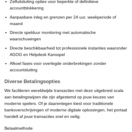
Zelfuitsluiting opties voor beperkte of definitieve
accountblokkering
Aanpasbare inleg en grenzen per 24 uur, weekperiode of
maand
Directe spelduur monitoring met automatische
waarschuwingen
Directe beschikbaarheid tot professionele instanties waaronder
AGOG en Helpdesk Kansspel
Afkoel fases voor overlegde onderbrekingen zonder
accountsluiting
Diverse Betalingsopties
We faciliteren wereldwijde transacties met deze uitgebreid scala
aan betalingswijzen die zijn afgestemd op jouw keuzes van
moderne spelers. Of je daarentegen kiest voor traditionele
bankoverschrijvingen of moderne digitale oplossingen, het portaal
handelt af jouw transacties snel en veilig.
Betaalmethode