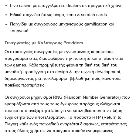
Live casino με επαγγελματίες dealers σε πραγματικό χρόνο
Ειδικά παιχνίδια όπως bingo, keno & scratch cards
Παιχνίδια με σύγχρονους μηχανισμούς gamification και
τουρνουά
Συνεργασίες με Καλύτερους Providers
Οι στρατηγικές συνεργασίες με εγνωσμένους κορυφαίους
προγραμματιστές διασφαλίζουν την ποιότητα και τη αξιοπιστία
των games. Κάθε προμηθευτής φέρνει τη δική του δική του
μοναδική προσέγγιση στο design & την τεχνική development,
δημιουργώντας μια ποικιλόμορφη βιβλιοθήκη πως ικανοποιεί
ποικίλες προτιμήσεις.
Οι σύγχρονοι μηχανισμοί RNG (Random Number Generator) που
εφαρμόζονται από τους τους έγκυρους παρόχους ελέγχονται
τακτικά από ανεξάρτητα labs για να επαληθεύσουν την πλήρη
τυχαιότητα των αποτελεσμάτων. Το ποσοστό RTP (Return to
Player) κάθε ενός παιχνιδιού αναρτάται διαφανώς, επιτρέποντας
στους όλους χρήστες να πραγματοποιούν ενημερωμένες