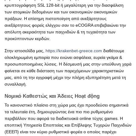
κρυπτογράφηση SSL 128-bit ή μεγαλύτερη για την διασφάλιση
των ατομικών δεδομένων και των οικονομικών οικονομικών
πράξεων. Η επίσημη πιστοποίηση από ανεξάρτητους
ανεξάρτητους φορείς ελέγχου σαν το eCOGRA επιβεβαιώνει την
απόλυτη ακεραιότητα των παιχνιδιών & τη τυχαιότητα των
προκύπτοντων κερδών.
Στην ιστοσελίδα μας,
https://krakenbet-greece.com
διαθέτουμε
ολοκληρωμένη εμπειρία που ενώνει ασφάλεια, ευρεία γκάμα &
προσωποποιημένες λύσεις. Η δέσμευσή μας στην υπεύθυνη χαρά
φαίνεται σε κάθε διάσταση των παρεχόμενων χαρακτηριστικών
μας, από τη την εγγραφή μέχρι την πλήρη εξυπηρέτηση μετά τη
συναλλαγή.
Νομικό Καθεστώς και Άδειες Hoạt động
Το κανονιστικό πλαίσιο στη χώρα μας έχει προοδεύσει σημαντικά
τα τελευταία έτη, δημιουργώντας ένα πιο πιο ρυθμισμένο
περιβάλλον που αφορά τα διαδικτυακά online τύχης games. Η
εποπτική Υπηρεσία Εποπτείας και Επίβλεψης Τυχερών Παιχνιδιών
(ΕΕΕΠ) είναι τον κύριο ρυθμιστικό φορέα ο οποίος παρέχει