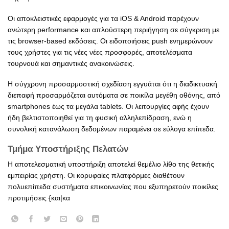
Οι αποκλειστικές εφαρμογές για τα iOS & Android παρέχουν
ανώτερη performance και απλούστερη περιήγηση σε σύγκριση με
τις browser-based εκδόσεις. Οι ειδοποιήσεις push ενημερώνουν
τους χρήστες για τις νέες νέες προσφορές, αποτελέσματα
τουρνουά και σημαντικές ανακοινώσεις.
Η σύγχρονη προσαρμοστική σχεδίαση εγγυάται ότι η διαδικτυακή
διεπαφή προσαρμόζεται αυτόματα σε ποικίλα μεγέθη οθόνης, από
smartphones έως τα μεγάλα tablets. Οι λειτουργίες αφής έχουν
ήδη βελτιστοποιηθεί για τη φυσική αλληλεπίδραση, ενώ η
συνολική κατανάλωση δεδομένων παραμένει σε εύλογα επίπεδα.
Τμήμα Υποστήριξης Πελατών
Η αποτελεσματική υποστήριξη αποτελεί θεμέλιο λίθο της θετικής
εμπειρίας χρήστη. Οι κορυφαίες πλατφόρμες διαθέτουν
πολυεπίπεδα συστήματα επικοινωνίας που εξυπηρετούν ποικίλες
προτιμήσεις {και|κα