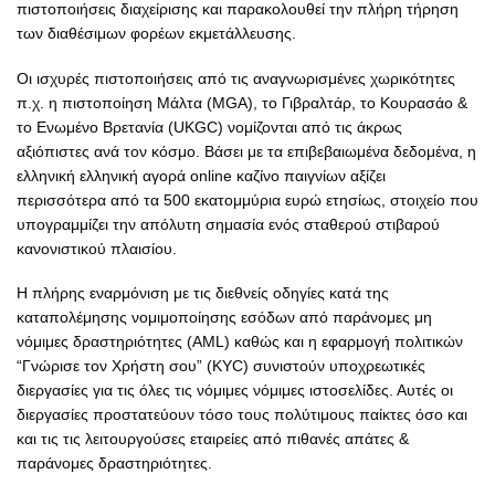
πιστοποιήσεις διαχείρισης και παρακολουθεί την πλήρη τήρηση
των διαθέσιμων φορέων εκμετάλλευσης.
Οι ισχυρές πιστοποιήσεις από τις αναγνωρισμένες χωρικότητες
π.χ. η πιστοποίηση Μάλτα (MGA), το Γιβραλτάρ, το Κουρασάο &
το Ενωμένο Βρετανία (UKGC) νομίζονται από τις άκρως
αξιόπιστες ανά τον κόσμο. Βάσει με τα επιβεβαιωμένα δεδομένα, η
ελληνική ελληνική αγορά online καζίνο παιγνίων αξίζει
περισσότερα από τα 500 εκατομμύρια ευρώ ετησίως, στοιχείο που
υπογραμμίζει την απόλυτη σημασία ενός σταθερού στιβαρού
κανονιστικού πλαισίου.
Η πλήρης εναρμόνιση με τις διεθνείς οδηγίες κατά της
καταπολέμησης νομιμοποίησης εσόδων από παράνομες μη
νόμιμες δραστηριότητες (AML) καθώς και η εφαρμογή πολιτικών
“Γνώρισε τον Χρήστη σου” (KYC) συνιστούν υποχρεωτικές
διεργασίες για τις όλες τις νόμιμες νόμιμες ιστοσελίδες. Αυτές οι
διεργασίες προστατεύουν τόσο τους πολύτιμους παίκτες όσο και
και τις τις λειτουργούσες εταιρείες από πιθανές απάτες &
παράνομες δραστηριότητες.