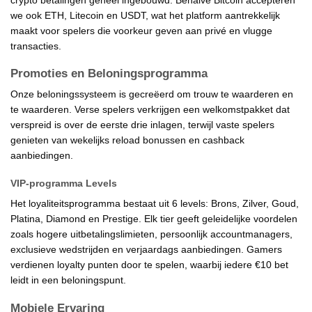
we ook ETH, Litecoin en USDT, wat het platform aantrekkelijk
maakt voor spelers die voorkeur geven aan privé en vlugge
transacties.
Promoties en Beloningsprogramma
Onze beloningssysteem is gecreëerd om trouw te waarderen en
te waarderen. Verse spelers verkrijgen een welkomstpakket dat
verspreid is over de eerste drie inlagen, terwijl vaste spelers
genieten van wekelijks reload bonussen en cashback
aanbiedingen.
VIP-programma Levels
Het loyaliteitsprogramma bestaat uit 6 levels: Brons, Zilver, Goud,
Platina, Diamond en Prestige. Elk tier geeft geleidelijke voordelen
zoals hogere uitbetalingslimieten, persoonlijk accountmanagers,
exclusieve wedstrijden en verjaardags aanbiedingen. Gamers
verdienen loyalty punten door te spelen, waarbij iedere €10 bet
leidt in een beloningspunt.
Mobiele Ervaring