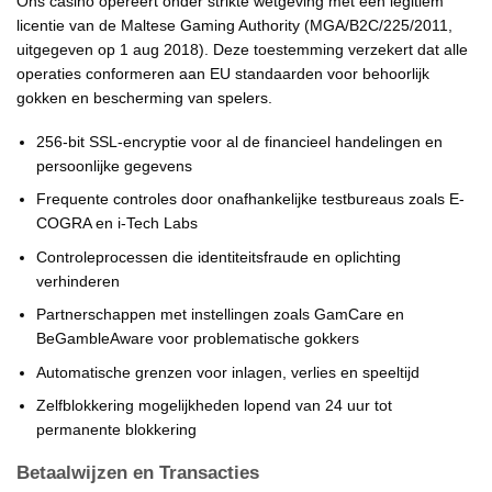
Ons casino opereert onder strikte wetgeving met een legitiem
licentie van de Maltese Gaming Authority (MGA/B2C/225/2011,
uitgegeven op 1 aug 2018). Deze toestemming verzekert dat alle
operaties conformeren aan EU standaarden voor behoorlijk
gokken en bescherming van spelers.
256-bit SSL-encryptie voor al de financieel handelingen en
persoonlijke gegevens
Frequente controles door onafhankelijke testbureaus zoals E-
COGRA en i-Tech Labs
Controleprocessen die identiteitsfraude en oplichting
verhinderen
Partnerschappen met instellingen zoals GamCare en
BeGambleAware voor problematische gokkers
Automatische grenzen voor inlagen, verlies en speeltijd
Zelfblokkering mogelijkheden lopend van 24 uur tot
permanente blokkering
Betaalwijzen en Transacties