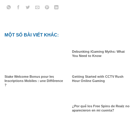
MỘT SỐ BÀI VIẾT KHÁC:
Debunking iGaming Myths: What
You Need to Know
Stake Welcome Bonus pour les
Getting Started with CCTV Rush
Inscriptions Mobiles : une Différence
Hour Online Gaming
?
¿Por qué los Free Spins de Realz no
aparecieron en mi cuenta?