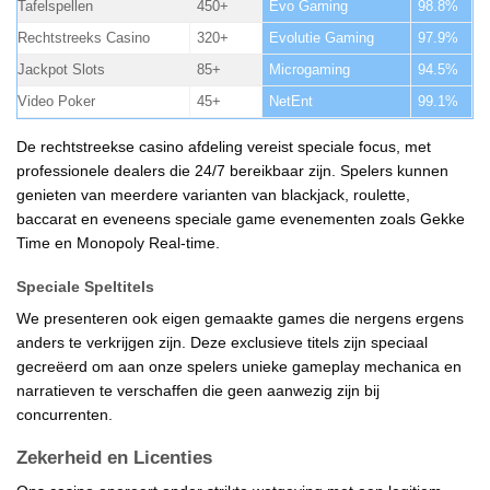
Tafelspellen
450+
Evo Gaming
98.8%
Rechtstreeks Casino
320+
Evolutie Gaming
97.9%
Jackpot Slots
85+
Microgaming
94.5%
Video Poker
45+
NetEnt
99.1%
De rechtstreekse casino afdeling vereist speciale focus, met
professionele dealers die 24/7 bereikbaar zijn. Spelers kunnen
genieten van meerdere varianten van blackjack, roulette,
baccarat en eveneens speciale game evenementen zoals Gekke
Time en Monopoly Real-time.
Speciale Speltitels
We presenteren ook eigen gemaakte games die nergens ergens
anders te verkrijgen zijn. Deze exclusieve titels zijn speciaal
gecreëerd om aan onze spelers unieke gameplay mechanica en
narratieven te verschaffen die geen aanwezig zijn bij
concurrenten.
Zekerheid en Licenties