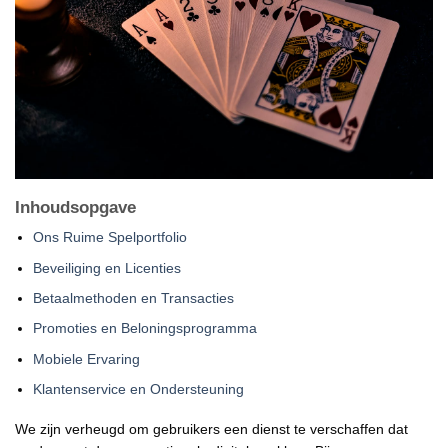
Inhoudsopgave
Ons Ruime Spelportfolio
Beveiliging en Licenties
Betaalmethoden en Transacties
Promoties en Beloningsprogramma
Mobiele Ervaring
Klantenservice en Ondersteuning
We zijn verheugd om gebruikers een dienst te verschaffen dat