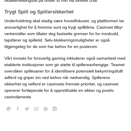
tilbakemeldingstid på under to min via direkte chat.
Trygt Spill og Spillersikkerhet
Underholdning skal stadig være hovedfokuset, og plattformen tar
ansvarlighet for å fremme sunt og trygt spillklima. Casinoet tilbyr
verkemidler som tillater deg fastsette grenser for for innskudd,
tapsfører og spilletid. Selv-blokkeringsmuligheter er også
tilgjengeleg for de som har behov for en pusterom.
Vårt innsats for forsvarlig gaming inkluderer også samarbeid med
etablerte institusjoner som gir støtte til spillereavhengige. Teamet
overvåker spillevaner for å identifisere potensielt bekymringsfullt
adferd og griper inn ved behov når nødvendig. Spillerens
sikkerhet og velferd er casinoets fremste prioritet, og casinoet
opererer fortløpende for å oppretthalde en sikker og positiv
casinotjeneste.