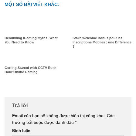
MỘT SỐ BÀI VIẾT KHÁC:
Debunking iGaming Myths: What
Stake Welcome Bonus pour les
You Need to Know
Inscriptions Mobiles : une Différence
?
Getting Started with CCTV Rush
Hour Online Gaming
Trả lời
Email của bạn sẽ không được hiển thị công khai.
Các
trường bắt buộc được đánh dấu
*
Bình luận