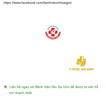
https://www.facebook.com/benhviennhisaigon
Liên hệ ngay với Bệnh Viện Nhi Sài Gòn để được tư vấn hỗ
trợ nhanh nhất