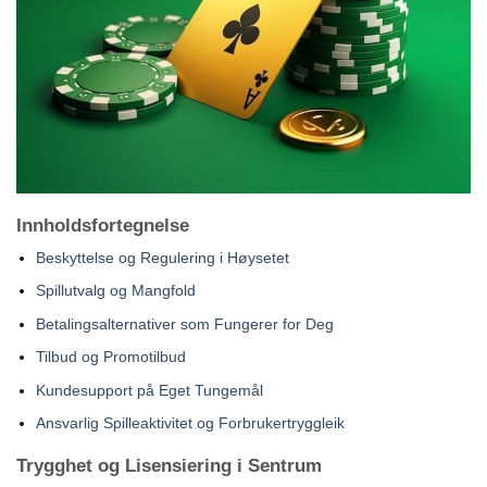
Innholdsfortegnelse
Beskyttelse og Regulering i Høysetet
Spillutvalg og Mangfold
Betalingsalternativer som Fungerer for Deg
Tilbud og Promotilbud
Kundesupport på Eget Tungemål
Ansvarlig Spilleaktivitet og Forbrukertryggleik
Trygghet og Lisensiering i Sentrum