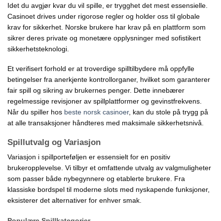
Idet du avgjør kvar du vil spille, er trygghet det mest essensielle.
Casinoet drives under rigorose regler og holder oss til globale
krav for sikkerhet. Norske brukere har krav på en plattform som
sikrer deres private og monetære opplysninger med sofistikert
sikkerhetsteknologi.
Et verifisert forhold er at troverdige spilltilbydere må oppfylle
betingelser fra anerkjente kontrollorganer, hvilket som garanterer
fair spill og sikring av brukernes penger. Dette innebærer
regelmessige revisjoner av spillplattformer og gevinstfrekvens.
Når du spiller hos
beste norsk casinoer
, kan du stole på trygg på
at alle transaksjoner håndteres med maksimale sikkerhetsnivå.
Spillutvalg og Variasjon
Variasjon i spillporteføljen er essensielt for en positiv
brukeropplevelse. Vi tilbyr et omfattende utvalg av valgmuligheter
som passer både nybegynnere og etablerte brukere. Fra
klassiske bordspel til moderne slots med nyskapende funksjoner,
eksisterer det alternativer for enhver smak.
Populære Spillkategorier