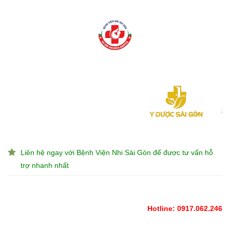
Liên hệ ngay với Bệnh Viện Nhi Sài Gòn để được tư vấn hỗ
trợ nhanh nhất
Hotline: 0917.062.246