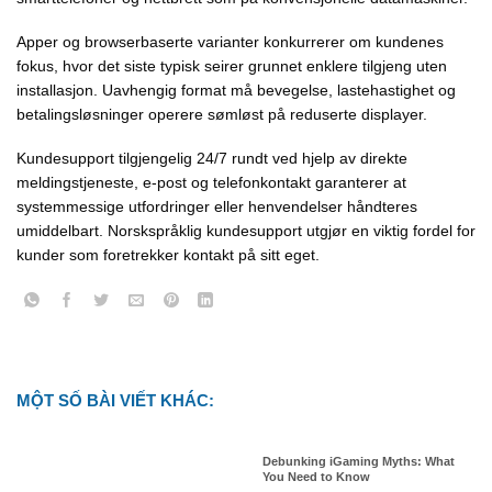
Apper og browserbaserte varianter konkurrerer om kundenes
fokus, hvor det siste typisk seirer grunnet enklere tilgjeng uten
installasjon. Uavhengig format må bevegelse, lastehastighet og
betalingsløsninger operere sømløst på reduserte displayer.
Kundesupport tilgjengelig 24/7 rundt ved hjelp av direkte
meldingstjeneste, e-post og telefonkontakt garanterer at
systemmessige utfordringer eller henvendelser håndteres
umiddelbart. Norskspråklig kundesupport utgjør en viktig fordel for
kunder som foretrekker kontakt på sitt eget.
MỘT SỐ BÀI VIẾT KHÁC:
Debunking iGaming Myths: What
You Need to Know