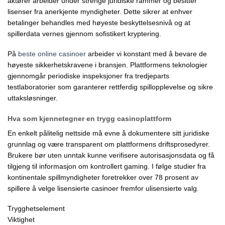
aktører arbeider under strenge juridiske rammer og besitter
lisenser fra anerkjente myndigheter. Dette sikrer at enhver
betalinger behandles med høyeste beskyttelsesnivå og at
spillerdata vernes gjennom sofistikert kryptering.
På
beste online casinoer
arbeider vi konstant med å bevare de
høyeste sikkerhetskravene i bransjen. Plattformens teknologier
gjennomgår periodiske inspeksjoner fra tredjeparts
testlaboratorier som garanterer rettferdig spillopplevelse og sikre
uttaksløsninger.
Hva som kjennetegner en trygg casinoplattform
En enkelt pålitelig nettside må evne å dokumentere sitt juridiske
grunnlag og være transparent om plattformens driftsprosedyrer.
Brukere bør uten unntak kunne verifisere autorisasjonsdata og få
tilgjeng til informasjon om kontrollert gaming. I følge studier fra
kontinentale spillmyndigheter foretrekker over 78 prosent av
spillere å velge lisensierte casinoer fremfor ulisensierte valg.
Trygghetselement
Viktighet