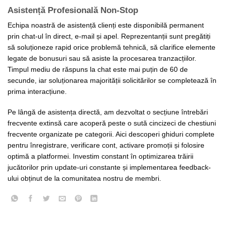
Asistență Profesională Non-Stop
Echipa noastră de asistență clienți este disponibilă permanent
prin chat-ul în direct, e-mail și apel. Reprezentanții sunt pregătiți
să soluționeze rapid orice problemă tehnică, să clarifice elemente
legate de bonusuri sau să asiste la procesarea tranzacțiilor.
Timpul mediu de răspuns la chat este mai puțin de 60 de
secunde, iar soluționarea majorității solicitărilor se completează în
prima interacțiune.
Pe lângă de asistența directă, am dezvoltat o secțiune întrebări
frecvente extinsă care acoperă peste o sută cincizeci de chestiuni
frecvente organizate pe categorii. Aici descoperi ghiduri complete
pentru înregistrare, verificare cont, activare promoții și folosire
optimă a platformei. Investim constant în optimizarea trăirii
jucătorilor prin update-uri constante și implementarea feedback-
ului obținut de la comunitatea nostru de membri.