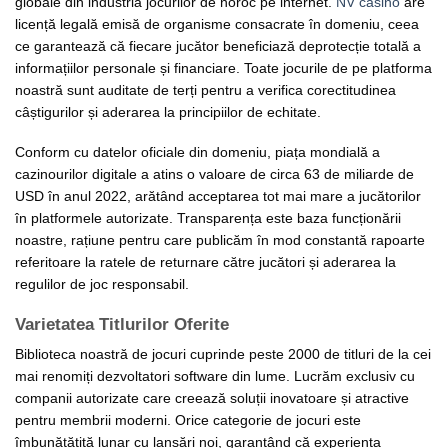
globale din industria jocurilor de noroc pe internet.
NV casino
are
licență legală emisă de organisme consacrate în domeniu, ceea
ce garantează că fiecare jucător beneficiază deprotecție totală a
informațiilor personale și financiare. Toate jocurile de pe platforma
noastră sunt auditate de terți pentru a verifica corectitudinea
câștigurilor și aderarea la principiilor de echitate.
Conform cu datelor oficiale din domeniu, piața mondială a
cazinourilor digitale a atins o valoare de circa 63 de miliarde de
USD în anul 2022, arătând acceptarea tot mai mare a jucătorilor
în platformele autorizate. Transparența este baza funcționării
noastre, rațiune pentru care publicăm în mod constantă rapoarte
referitoare la ratele de returnare către jucători și aderarea la
regulilor de joc responsabil.
Varietatea Titlurilor Oferite
Biblioteca noastră de jocuri cuprinde peste 2000 de titluri de la cei
mai renomiți dezvoltatori software din lume. Lucrăm exclusiv cu
companii autorizate care creează soluții inovatoare și atractive
pentru membrii moderni. Orice categorie de jocuri este
îmbunătățită lunar cu lansări noi, garantând că experiența