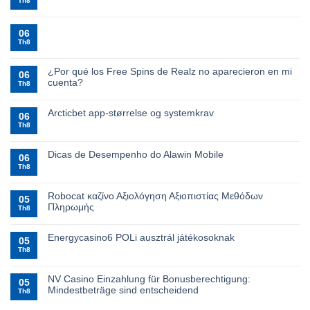
Th8
06
Th8
¿Por qué los Free Spins de Realz no aparecieron en mi
06
cuenta?
Th8
Arcticbet app-størrelse og systemkrav
06
Th8
Dicas de Desempenho do Alawin Mobile
06
Th8
Robocat καζίνο Αξιολόγηση Αξιοπιστίας Μεθόδων
05
Πληρωμής
Th8
Energycasino6 POLi ausztrál játékosoknak
05
Th8
NV Casino Einzahlung für Bonusberechtigung:
05
Mindestbeträge sind entscheidend
Th8