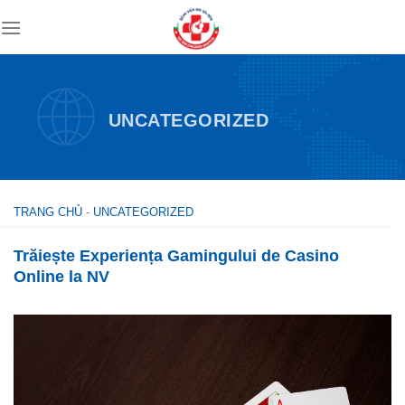
Skip
to
content
UNCATEGORIZED
TRANG CHỦ
-
UNCATEGORIZED
Trăiește Experiența Gamingului de Casino
Online la NV