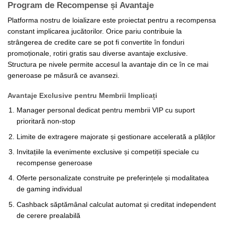
Program de Recompense și Avantaje
Platforma nostru de loializare este proiectat pentru a recompensa
constant implicarea jucătorilor. Orice pariu contribuie la
strângerea de credite care se pot fi convertite în fonduri
promoționale, rotiri gratis sau diverse avantaje exclusive.
Structura pe nivele permite accesul la avantaje din ce în ce mai
generoase pe măsură ce avansezi.
Avantaje Exclusive pentru Membrii Implicați
Manager personal dedicat pentru membrii VIP cu suport
prioritară non-stop
Limite de extragere majorate și gestionare accelerată a plăților
Invitațiile la evenimente exclusive și competiții speciale cu
recompense generoase
Oferte personalizate construite pe preferințele și modalitatea
de gaming individual
Cashback săptămânal calculat automat și creditat independent
de cerere prealabilă