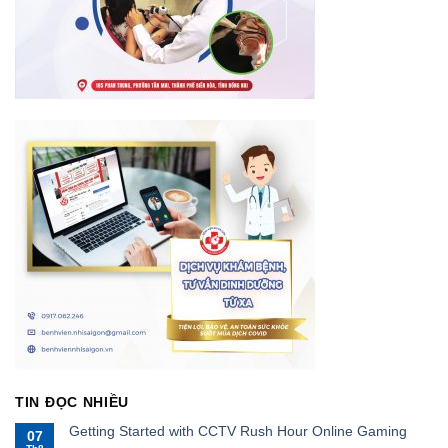
TIN ĐỌC NHIỀU
Getting Started with CCTV Rush Hour Online Gaming
07