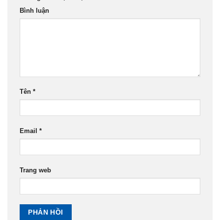
Bình luận
Tên
*
Email
*
Trang web