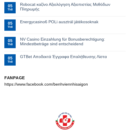
Robocat καζίνο Αξιολόγηση Αξιοπιστίας Μεθόδων
05
Πληρωμής
Th8
Energycasino6 POLi ausztrál játékosoknak
05
Th8
NV Casino Einzahlung für Bonusberechtigung:
05
Mindestbeträge sind entscheidend
Th8
GTBet Αποδεκτά Έγγραφα Επαλήθευσης Λίστα
05
Th8
FANPAGE
https://www.facebook.com/benhviennhisaigon