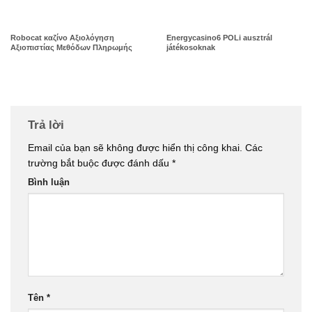
Robocat καζίνο Αξιολόγηση
Energycasino6 POLi ausztrál
Αξιοπιστίας Μεθόδων Πληρωμής
játékosoknak
Trả lời
Email của bạn sẽ không được hiển thị công khai.
Các
trường bắt buộc được đánh dấu
*
Bình luận
Tên
*