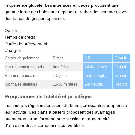
l’expérience globale. Les interfaces efficaces proposent une
gamme large de choix pour déposer et retirer des sommes, avec
des temps de gestion optimisés.
Option
Temps de crédit
Durée de prélèvement
Charges
Cartes de paiement
Direct
3-5 j
Gratuit
Porte-monnaie virtuels
Immédiat
24-48 heures
Gratuit
Virement bancaire
1-3 jours
trois à sept j
Gratuit
Monnaies digitales
15-30 minutes
2-6 heures
Réduits
Programmes de fidélité et privilèges
Les joueurs réguliers jouissent de bonus croissantes adaptées à
leur activité. Ces plans à paliers proposent des avantages
augmentant, transformant toute session en opportunité
d’amasser des récompenses convertibles.