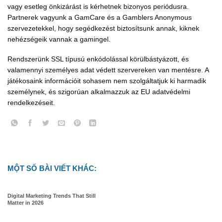
vagy esetleg önkizárást is kérhetnek bizonyos periódusra.
Partnerek vagyunk a GamCare és a Gamblers Anonymous
szervezetekkel, hogy segédkezést biztosítsunk annak, kiknek
nehézségeik vannak a gamingel.
Rendszerünk SSL típusú enkódolással körülbástyázott, és
valamennyi személyes adat védett szervereken van mentésre. A
játékosaink információit sohasem nem szolgáltatjuk ki harmadik
személynek, és szigorúan alkalmazzuk az EU adatvédelmi
rendelkezéseit.
MỘT SỐ BÀI VIẾT KHÁC:
Digital Marketing Trends That Still
Matter in 2026