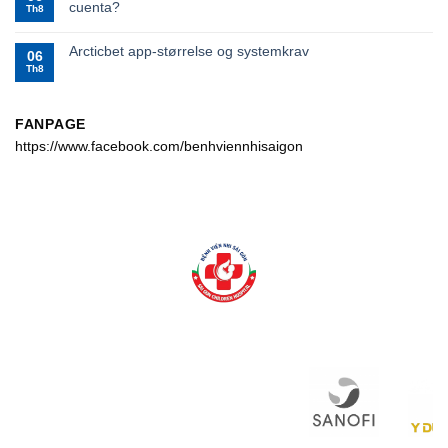
cuenta?
Th8
Arcticbet app-størrelse og systemkrav
06
Th8
FANPAGE
https://www.facebook.com/benhviennhisaigon