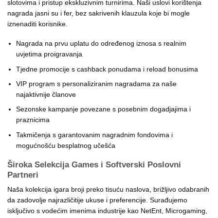
slotovima i pristup ekskluzivnim turnirima. Naši uslovi korištenja
nagrada jasni su i fer, bez sakrivenih klauzula koje bi mogle
iznenaditi korisnike.
Nagrada na prvu uplatu do određenog iznosa s realnim
uvjetima proigravanja
Tjedne promocije s cashback ponudama i reload bonusima
VIP program s personaliziranim nagradama za naše
najaktivnije članove
Sezonske kampanje povezane s posebnim dogadjajima i
praznicima
Takmičenja s garantovanim nagradnim fondovima i
mogućnošću besplatnog učešća
Široka Selekcija Games i Softverski Poslovni
Partneri
Naša kolekcija igara broji preko tisuću naslova, brižljivo odabranih
da zadovolje najrazličitije ukuse i preferencije. Surađujemo
isključivo s vodećim imenima industrije kao NetEnt, Microgaming,