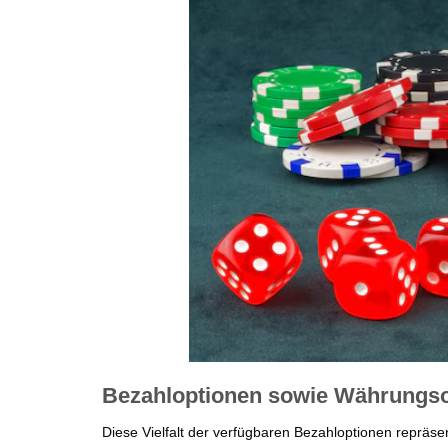
Bezahloptionen sowie Währungs
Diese Vielfalt der verfügbaren Bezahloptionen repräsen