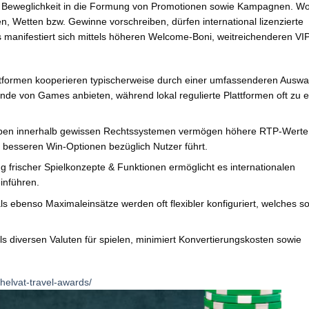
eren Beweglichkeit in die Formung von Promotionen sowie Kampagnen. 
n, Wetten bzw. Gewinne vorschreiben, dürfen international lizenzierte
 manifestiert sich mittels höheren Welcome-Boni, weitreichenderen VI
tformen kooperieren typischerweise durch einer umfassenderen Auswa
ende von Games anbieten, während lokal regulierte Plattformen oft zu e
aben innerhalb gewissen Rechtssystemen vermögen höhere RTP-Werte
zu besseren Win-Optionen bezüglich Nutzer führt.
frischer Spielkonzepte & Funktionen ermöglicht es internationalen
inführen.
s ebenso Maximaleinsätze werden oft flexibler konfiguriert, welches s
ls diversen Valuten für spielen, minimiert Konvertierungskosten sowie
chelvat-travel-awards/