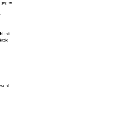
Wogegen
P-
hl mit
inzig
owohl