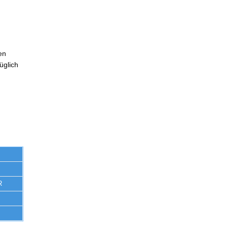
en
üglich
R