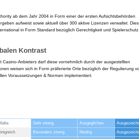
uthority ab dem Jahr 2004 in Form einer der ersten Aufsichtsbehörden
geben aufweist sowie aktuell über 300 aktive Lizenzen verwaltet. Die
ernational in Form Standard bezüglich Gerechtigkeit und Spielerschutz
balen Kontrast
et Casino-Anbieters darf diese vornehmlich durch der ausgestellten
ionen weisen sich in Form präferierte Orte bezüglich der Regulierung v
uellen Voraussetzungen & Normen implementiert.
Malta
Sehr streng
Ausgeglichen
Ausgezeich
önigreich
Besonders streng
Niedrig
Ausgezeich