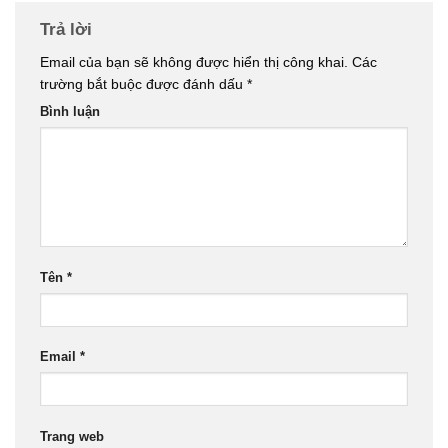
Trả lời
Email của bạn sẽ không được hiển thị công khai.
Các
trường bắt buộc được đánh dấu
*
Bình luận
Tên
*
Email
*
Trang web