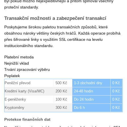
byl pokud možno nejexpeditivnější a přitom splňoval všechny
proteční standardy.
Transakční možnosti a zabezpečení transakcí
Poskytujeme širokou paletou transakčních způsobů, které
obsáhnou nároky většiny českých hráčů. Každá operace probíhá
přes šifrované linky s využitím SSL certifikace na levelu
institucionálního standardu.
Platební metoda
Nejnižší vklad
Trvání zpracování výběru
Poplatek
Peněžní převod
500 Kč
1-3 obchodní dny
0 Kč
Kreditní karty (Visa/MC)
200 Kč
24-48 hodin
0 Kč
E-peněženky
100 Kč
Do 24 hodin
0 Kč
Kryptoměny
300 Kč
Do 6 h
0 Kč
Protekce finančních dat