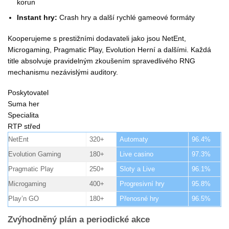
korun
Instant hry:
Crash hry a další rychlé gameové formáty
Kooperujeme s prestižními dodavateli jako jsou NetEnt,
Microgaming, Pragmatic Play, Evolution Herní a dalšími. Každá
title absolvuje pravidelným zkoušením spravedlivého RNG
mechanismu nezávislými auditory.
Poskytovatel
Suma her
Specialita
RTP střed
NetEnt
320+
Automaty
96.4%
Evolution Gaming
180+
Live casino
97.3%
Pragmatic Play
250+
Sloty a Live
96.1%
Microgaming
400+
Progresivní hry
95.8%
Play’n GO
180+
Přenosné hry
96.5%
Zvýhodněný plán a periodické akce