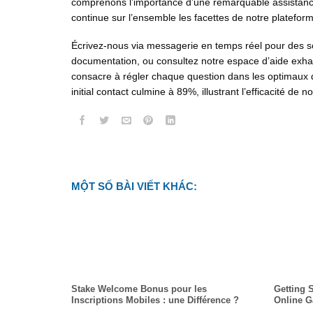
comprenons l’importance d’une remarquable assistance
continue sur l’ensemble les facettes de notre platefor
Écrivez-nous via messagerie en temps réel pour des so
documentation, ou consultez notre espace d’aide exhau
consacre à régler chaque question dans les optimaux d
initial contact culmine à 89%, illustrant l’efficacité d
MỘT SỐ BÀI VIẾT KHÁC:
Stake Welcome Bonus pour les
Getting 
Inscriptions Mobiles : une Différence ?
Online 