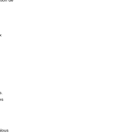
tion de
x
s.
es
 Nous