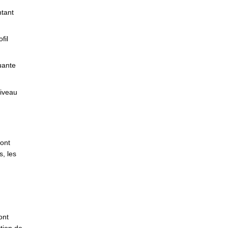
ntant
fil
uante
niveau
sont
, les
ont