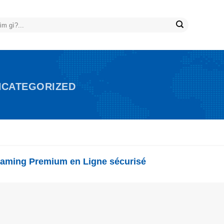
NCATEGORIZED
 Gaming Premium en Ligne sécurisé