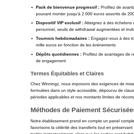
Pack de bienvenue progressif :
Profitez de avant
pouvant monter jusqu’à 2 000 euros assortis de 200 
Dispositif VIP exclusif :
Atteignez à des échelons 
personnel, seuils de withdrawal augmentées et inv
Tournois hebdomadaires :
Engagez-vous à des tou
mille euros en fonction de les événements
Dépôts quotidiennes :
Profitez de avantages de re
de engagement
Termes Équitables et Claires
Chez Winningz, nous imposons des exigences de mise r
formulées dans un style accessible, dépourvu de claus
périodes applicables et nos montants limites de récom
Méthodes de Paiement Sécurisée
Notre établissement prend en compte un panel comple
favorisons la célérité des transferts tout en préservan