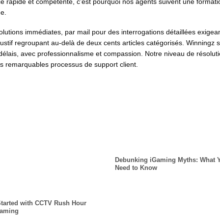
 rapide et compétente, c’est pourquoi nos agents suivent une formati
me.
lutions immédiates, par mail pour des interrogations détaillées exigea
stif regroupant au-delà de deux cents articles catégorisés. Winningz 
élais, avec professionnalisme et compassion. Notre niveau de résolut
e nos remarquables processus de support client.
Debunking iGaming Myths: What 
Need to Know
Started with CCTV Rush Hour
Gaming