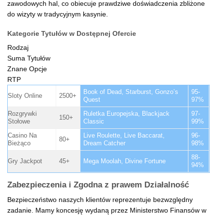
zawodowych hal, co obiecuje prawdziwe doświadczenia zbliżone
do wizyty w tradycyjnym kasynie.
Kategorie Tytułów w Dostępnej Ofercie
Rodzaj
Suma Tytułów
Znane Opcje
RTP
Book of Dead, Starburst, Gonzo’s
95-
Sloty Online
2500+
Quest
97%
Rozgrywki
Ruletka Europejska, Blackjack
97-
150+
Stołowe
Classic
99%
Casino Na
Live Roulette, Live Baccarat,
96-
80+
Bieżąco
Dream Catcher
98%
88-
Gry Jackpot
45+
Mega Moolah, Divine Fortune
94%
Zabezpieczenia i Zgodna z prawem Działalność
Bezpieczeństwo naszych klientów reprezentuje bezwzględny
zadanie. Mamy koncesję wydaną przez Ministerstwo Finansów w