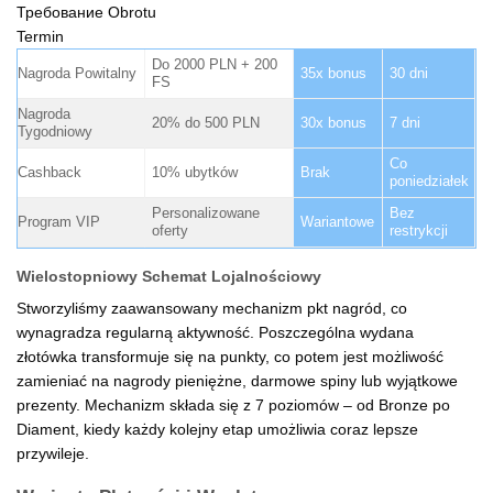
Требование Obrotu
Termin
Do 2000 PLN + 200
Nagroda Powitalny
35x bonus
30 dni
FS
Nagroda
20% do 500 PLN
30x bonus
7 dni
Tygodniowy
Co
Cashback
10% ubytków
Brak
poniedziałek
Personalizowane
Bez
Program VIP
Wariantowe
oferty
restrykcji
Wielostopniowy Schemat Lojalnościowy
Stworzyliśmy zaawansowany mechanizm pkt nagród, co
wynagradza regularną aktywność. Poszczególna wydana
złotówka transformuje się na punkty, co potem jest możliwość
zamieniać na nagrody pieniężne, darmowe spiny lub wyjątkowe
prezenty. Mechanizm składa się z 7 poziomów – od Bronze po
Diament, kiedy każdy kolejny etap umożliwia coraz lepsze
przywileje.