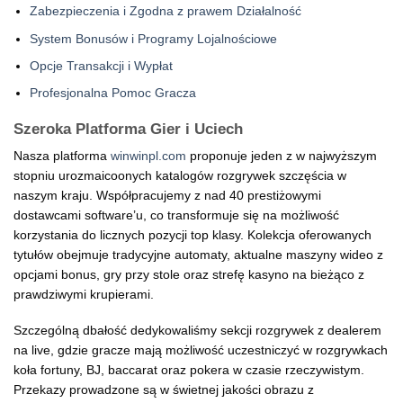
Zabezpieczenia i Zgodna z prawem Działalność
System Bonusów i Programy Lojalnościowe
Opcje Transakcji i Wypłat
Profesjonalna Pomoc Gracza
Szeroka Platforma Gier i Uciech
Nasza platforma
winwinpl.com
proponuje jeden z w najwyższym
stopniu urozmaicoonych katalogów rozgrywek szczęścia w
naszym kraju. Współpracujemy z nad 40 prestiżowymi
dostawcami software’u, co transformuje się na możliwość
korzystania do licznych pozycji top klasy. Kolekcja oferowanych
tytułów obejmuje tradycyjne automaty, aktualne maszyny wideo z
opcjami bonus, gry przy stole oraz strefę kasyno na bieżąco z
prawdziwymi krupierami.
Szczególną dbałość dedykowaliśmy sekcji rozgrywek z dealerem
na live, gdzie gracze mają możliwość uczestniczyć w rozgrywkach
koła fortuny, BJ, baccarat oraz pokera w czasie rzeczywistym.
Przekazy prowadzone są w świetnej jakości obrazu z