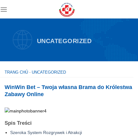
Skip
to
content
UNCATEGORIZED
TRANG CHỦ
-
UNCATEGORIZED
WinWin Bet – Twoja własna Brama do Królestwa
Zabawy Online
Spis Treści
Szeroka System Rozgrywek i Atrakcji