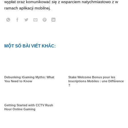
wypłat oraz komunikować się z wsparciem natychmiastowo z w
ramach aplikacji mobilnej.
MỘT SỐ BÀI VIẾT KHÁC:
Debunking iGaming Myths: What
Stake Welcome Bonus pour les
You Need to Know
Inscriptions Mobiles : une Différence
?
Getting Started with CCTV Rush
Hour Online Gaming