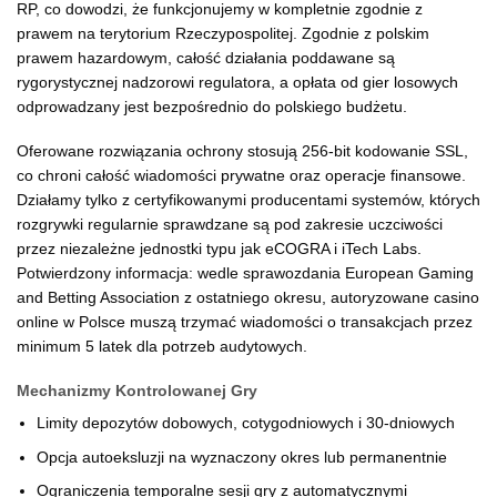
RP, co dowodzi, że funkcjonujemy w kompletnie zgodnie z
prawem na terytorium Rzeczypospolitej. Zgodnie z polskim
prawem hazardowym, całość działania poddawane są
rygorystycznej nadzorowi regulatora, a opłata od gier losowych
odprowadzany jest bezpośrednio do polskiego budżetu.
Oferowane rozwiązania ochrony stosują 256-bit kodowanie SSL,
co chroni całość wiadomości prywatne oraz operacje finansowe.
Działamy tylko z certyfikowanymi producentami systemów, których
rozgrywki regularnie sprawdzane są pod zakresie uczciwości
przez niezależne jednostki typu jak eCOGRA i iTech Labs.
Potwierdzony informacja: wedle sprawozdania European Gaming
and Betting Association z ostatniego okresu, autoryzowane casino
online w Polsce muszą trzymać wiadomości o transakcjach przez
minimum 5 latek dla potrzeb audytowych.
Mechanizmy Kontrolowanej Gry
Limity depozytów dobowych, cotygodniowych i 30-dniowych
Opcja autoeksluzji na wyznaczony okres lub permanentnie
Ograniczenia temporalne sesji gry z automatycznymi