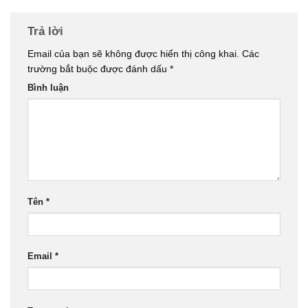
Trả lời
Email của bạn sẽ không được hiển thị công khai.
Các
trường bắt buộc được đánh dấu
*
Bình luận
Tên
*
Email
*